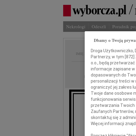
Nekrologi
Odeszli
Poradnik p
Dbamy o Twoją prywa
Jacek 
Droga Użytkowniczko, Dr
IMIĘ I NAZWISKO:
Partnerzy, w tym [
872
]
o.o., będą przetwarzać 
Wrocław
REGION:
informacje zapisane w
dopasowanych do Twoich
01.12.2020
DATA EMISJI:
personalizacji treści 
ograniczyć jej zakres
Twoje dane osobowe mo
funkcjonowania serwisó
Z głębokim żalem
przetwarzania Twoich da
zma
Zaufanych Partnerów, 
skontaktuj się z admin
Więcej informacji znaj
Ja
Poprzez kliknięcie "Ak