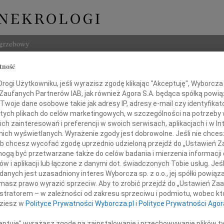
ogrzebowy
tność
Szukaj
Morawski
ogi Użytkowniku, jeśli wyrazisz zgodę klikając "Akceptuję", Wyborcza sp
Imię i na
 Zaufanych Partnerów IAB, jak również Agora S.A. będąca spółką powi
Twoje dane osobowe takie jak adresy IP, adresy e-mail czy identyfikato
 tych plikach do celów marketingowych, w szczególności na potrzeby 
 zainteresowań i preferencji w swoich serwisach, aplikacjach i w Int
w nich wyświetlanych. Wyrażenie zgody jest dobrowolne. Jeśli nie chce
INNE NE
 lub chcesz wycofać zgodę uprzednio udzieloną przejdź do „Ustawień
Hube
gą być przetwarzane także do celów badania i mierzenia informacji
Nie m
w i aplikacji lub łączone z danymi dot. świadczonych Tobie usług. Jeś
 zawiadamiamy, że 19 listopada 2020 roku
Halin
nych jest uzasadniony interes Wyborcza sp. z o.o., jej spółki powiąza
Halin
rł nasz ukochany Mąż i Tato
masz prawo wyrazić sprzeciw. Aby to zrobić przejdź do „Ustawień Z
Henry
istratorem – w zależności od zakresu sprzeciwu i podmiotu, wobec któ
Na za
dziesz w
Polityce Prywatności Wyborcza.pl
i
Polityce Prywatności Agor
cek Morawski
Piotr
Z głę
ceptuję" wyrażasz zgodę na zainstalowanie i przechowywanie plików t