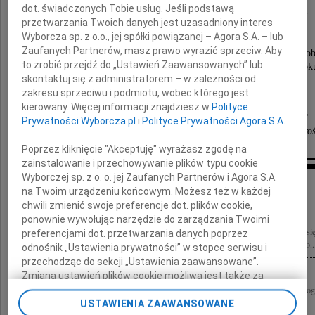
dot. świadczonych Tobie usług. Jeśli podstawą
Paweł Rosienkiewicz
przetwarzania Twoich danych jest uzasadniony interes
Wyborcza sp. z o.o., jej spółki powiązanej – Agora S.A. – lub
Zaufanych Partnerów, masz prawo wyrazić sprzeciw. Aby
Uroczystości pogrzebowe rozpoczną się mszą żało
to zrobić przejdź do „Ustawień Zaawansowanych” lub
o godzinie 12.30 w czwartek 3 grudnia 2020 rok
skontaktuj się z administratorem – w zależności od
w kaplicy na cmentarzu przy ulicy Smętnej.
zakresu sprzeciwu i podmiotu, wobec którego jest
kierowany. Więcej informacji znajdziesz w
Polityce
Grażyna Rosienkiewicz, Maria Rosienkiewicz,
Prywatności Wyborcza.pl
i
Polityce Prywatności Agora S.A.
Emilia Rosienkiewicz, Ewa Lasocka, Łukasz Bro
Poprzez kliknięcie "Akceptuję" wyrażasz zgodę na
zainstalowanie i przechowywanie plików typu cookie
Wyborczej sp. z o. o. jej Zaufanych Partnerów i Agora S.A.
Kondolencje
na Twoim urządzeniu końcowym. Możesz też w każdej
chwili zmienić swoje preferencje dot. plików cookie,
ponownie wywołując narzędzie do zarządzania Twoimi
"W momencie śmierci bliskiego uderza człowieka świadomość niczym nie dającej się 
preferencjami dot. przetwarzania danych poprzez
Tischner Z wielkim smutkiem i poczuciem wielkiej straty przyjęliśmy wiadomość o..
odnośnik „Ustawienia prywatności” w stopce serwisu i
przechodząc do sekcji „Ustawienia zaawansowane”.
Zmiana ustawień plików cookie możliwa jest także za
pomocą ustawień przeglądarki.
"Umarłych wieczność dotąd trwa, dokąd pamięcią im się płaci" W. Szymborska Z 
wiadomość o śmierci Pawła Rosienkiewicza Przyjaciela, Wspólnika i...
USTAWIENIA ZAAWANSOWANE