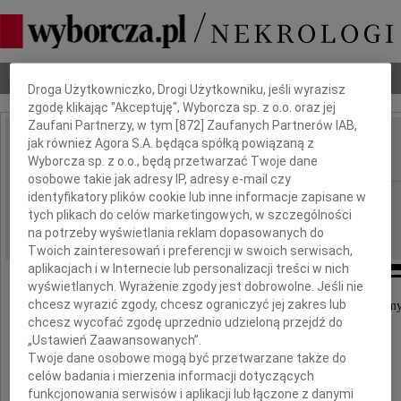
Dbamy o Twoją prywatność
Nekrologi
Odeszli
Poradnik pogrzebowy
Droga Użytkowniczko, Drogi Użytkowniku, jeśli wyrazisz
zgodę klikając "Akceptuję", Wyborcza sp. z o.o. oraz jej
Zaufani Partnerzy, w tym [
872
] Zaufanych Partnerów IAB,
jak również Agora S.A. będąca spółką powiązaną z
Paweł Rosienkiewicz
IMIĘ I NAZWISKO:
Wyborcza sp. z o.o., będą przetwarzać Twoje dane
osobowe takie jak adresy IP, adresy e-mail czy
identyfikatory plików cookie lub inne informacje zapisane w
Wrocław
REGION:
tych plikach do celów marketingowych, w szczególności
01.12.2020
DATA EMISJI:
na potrzeby wyświetlania reklam dopasowanych do
Twoich zainteresowań i preferencji w swoich serwisach,
aplikacjach i w Internecie lub personalizacji treści w nich
wyświetlanych. Wyrażenie zgody jest dobrowolne. Jeśli nie
chcesz wyrazić zgody, chcesz ograniczyć jej zakres lub
Przepełnieni ogromnym smutkiem zawiadamiamy
chcesz wycofać zgodę uprzednio udzieloną przejdź do
że 25 listopada 2020 roku odszedł od nas
„Ustawień Zaawansowanych”.
najukochańszy
Twoje dane osobowe mogą być przetwarzane także do
Mąż, Tato, Dziadzio i Szwagier
celów badania i mierzenia informacji dotyczących
funkcjonowania serwisów i aplikacji lub łączone z danymi