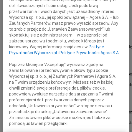
dot. świadczonych Tobie usług. Jeśli podstawą
przetwarzania Twoich danych jest uzasadniony interes
Prof. dr hab. inż.
Wyborcza sp. z o.o., jej spółki powiązanej – Agora S.A. – lub
Zaufanych Partnerów, masz prawo wyrazić sprzeciw. Aby
Janusz Turowski
to zrobić przejdź do „Ustawień Zaawansowanych” lub
skontaktuj się z administratorem – w zależności od
zakresu sprzeciwu i podmiotu, wobec którego jest
kierowany. Więcej informacji znajdziesz w
Polityce
Wybitny specjalista i autorytet na światową skalę
w zakresie inżynierii elektrycznej.
Prywatności Wyborcza.pl
i
Polityce Prywatności Agora S.A.
Były Prorektor Politechniki Łódzkiej,
Poprzez kliknięcie "Akceptuję" wyrażasz zgodę na
Dziekan Wydziału Elektrycznego,
zainstalowanie i przechowywanie plików typu cookie
Doktor Honoris Causa Uniwersytetu w Pawii we Włos
Wyborczej sp. z o. o. jej Zaufanych Partnerów i Agora S.A.
na Twoim urządzeniu końcowym. Możesz też w każdej
Jeden z założycieli Centrum Kształcenia Międzynaro
chwili zmienić swoje preferencje dot. plików cookie,
(IFE) w Politechnice Łódzkiej.
ponownie wywołując narzędzie do zarządzania Twoimi
preferencjami dot. przetwarzania danych poprzez
Znakomity pedagog i wychowawca
odnośnik „Ustawienia prywatności” w stopce serwisu i
wielu pokoleń studentów i doktorantów,
przechodząc do sekcji „Ustawienia zaawansowane”.
zapalony podróżnik i żeglarz. Sybirak i Kombatan
Zmiana ustawień plików cookie możliwa jest także za
Odszedł od nas kochany Mąż, Tata, Dziadek i Pradzi
pomocą ustawień przeglądarki.