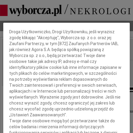
Dbamy o Twoją prywatność
Nekrologi
Odeszli
Poradnik pogrzebowy
Droga Użytkowniczko, Drogi Użytkowniku, jeśli wyrazisz
zgodę klikając "Akceptuję", Wyborcza sp. z o.o. oraz jej
Zaufani Partnerzy, w tym [
872
] Zaufanych Partnerów IAB,
Janusz Turowski
jak również Agora S.A. będąca spółką powiązaną z
IMIĘ I NAZWISKO:
Wyborcza sp. z o.o., będą przetwarzać Twoje dane
osobowe takie jak adresy IP, adresy e-mail czy
Łódź
REGION:
identyfikatory plików cookie lub inne informacje zapisane w
tych plikach do celów marketingowych, w szczególności
30.11.2020
DATA EMISJI:
na potrzeby wyświetlania reklam dopasowanych do
Twoich zainteresowań i preferencji w swoich serwisach,
aplikacjach i w Internecie lub personalizacji treści w nich
wyświetlanych. Wyrażenie zgody jest dobrowolne. Jeśli nie
chcesz wyrazić zgody, chcesz ograniczyć jej zakres lub
Ze smutkiem zawiadamiamy,
chcesz wycofać zgodę uprzednio udzieloną przejdź do
e dnia 18 listopada 2020 roku w wieku 93 lat zma
„Ustawień Zaawansowanych”.
Twoje dane osobowe mogą być przetwarzane także do
celów badania i mierzenia informacji dotyczących
funkcjonowania serwisów i aplikacji lub łączone z danymi