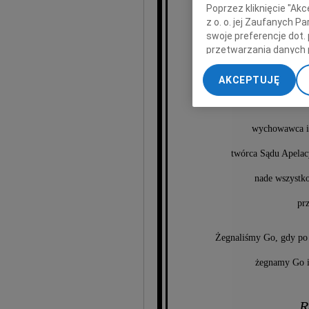
Poprzez kliknięcie "Ak
z o. o. jej Zaufanych 
swoje preferencje dot.
przetwarzania danych 
„Ustawienia zaawansow
AKCEPTUJĘ
My, nasi Zaufani Part
dokładnych danych geol
Przechowywanie informa
wychowawca i 
treści, badnie odbiorcó
twórca Sądu Apelac
nade wszystko
pr
Żegnaliśmy Go, gdy po w
żegnamy Go i 
R