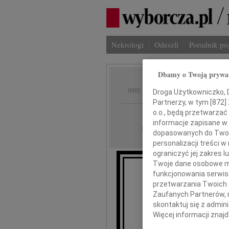
Nekrologi
Odeszli
Poradnik p
Dbamy o Twoją prywa
Jan Ćw
IMIĘ I NAZWISKO:
Droga Użytkowniczko, Dr
Partnerzy, w tym [
872
]
o.o., będą przetwarzać 
Katowice
REGION:
informacje zapisane w
30.11.2020
DATA EMISJI:
dopasowanych do Twoich
personalizacji treści 
ograniczyć jej zakres
Twoje dane osobowe mo
funkcjonowania serwisó
Ze sm
przetwarzania Twoich da
Zaufanych Partnerów, 
że w dn
skontaktuj się z admin
Więcej informacji znaj