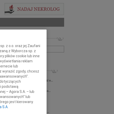
 nekrologów i wspomnień
zwisko lub numer ogłoszenia:
. z o.o. oraz jej Zaufani
ązaną z Wyborcza sp. z
ry plików cookie lub inne
+ szukanie zaawansowane
wyświetlania reklam
ernecie lub
KROLOGI
sz wyrazić zgody, chcesz
n Kurek
24.07.2026
Katowice
 Zaawansowanych”.
bokim smutkiem przyjęliśmy wiadomość o...
 dotyczących
sz Zając
15.07.2026
Katowice
li podstawą
bokim smutkiem przyjąłem wiadomość o...
nej – Agora S.A. – lub
7.2026
Katowice
aawansowanych” lub
 Krystianie z ogromnym smutkiem...
rego jest kierowany.
6.2026
Katowice
a S.A.
Sędziemu Trybunału Konstytucyjnego ...