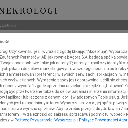
ogrzebowy
Szukaj
tność
ięk
Imię i na
ogi Użytkowniku, jeśli wyrazisz zgodę klikając "Akceptuję", Wyborcza sp
 Zaufanych Partnerów IAB, jak również Agora S.A. będąca spółką powi
Twoje dane osobowe takie jak adresy IP, adresy e-mail czy identyfikato
 tych plikach do celów marketingowych, w szczególności na potrzeby 
 zainteresowań i preferencji w swoich serwisach, aplikacjach i w Int
INNE NE
w nich wyświetlanych. Wyrażenie zgody jest dobrowolne. Jeśli nie chce
Marci
 lub chcesz wycofać zgodę uprzednio udzieloną przejdź do „Ustawień
Z głę
gą być przetwarzane także do celów badania i mierzenia informacji
Tadeu
w i aplikacji lub łączone z danymi dot. świadczonych Tobie usług. Jeś
utkiem przyjęliśmy wiadomość,
Z głę
nych jest uzasadniony interes Wyborcza sp. z o.o., jej spółki powiąza
02.0
masz prawo wyrazić sprzeciw. Aby to zrobić przejdź do „Ustawień Z
iu 26 listopada 2020 roku zmarł
Drogi
istratorem – w zależności od zakresu sprzeciwu i podmiotu, wobec któ
30.0
dziesz w
Polityce Prywatności Wyborcza.pl
i
Polityce Prywatności Agor
Panu 
sędzia w stanie spoczynku