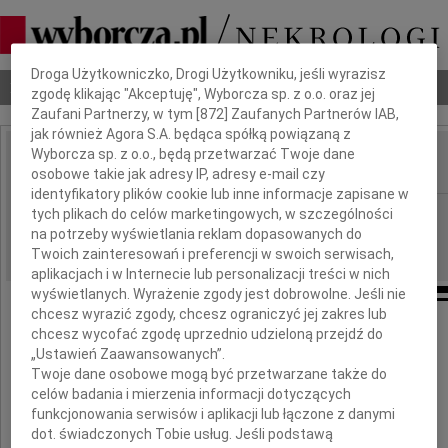
Dbamy o Twoją prywatność
Droga Użytkowniczko, Drogi Użytkowniku, jeśli wyrazisz
Nekrologi
Odeszli
Poradnik pogrzebowy
zgodę klikając "Akceptuję", Wyborcza sp. z o.o. oraz jej
Zaufani Partnerzy, w tym [
872
] Zaufanych Partnerów IAB,
jak również Agora S.A. będąca spółką powiązaną z
Wyborcza sp. z o.o., będą przetwarzać Twoje dane
osobowe takie jak adresy IP, adresy e-mail czy
IMIĘ I NAZWISKO:
identyfikatory plików cookie lub inne informacje zapisane w
Szczecin
tych plikach do celów marketingowych, w szczególności
REGION:
na potrzeby wyświetlania reklam dopasowanych do
04.12.2020
DATA EMISJI:
Twoich zainteresowań i preferencji w swoich serwisach,
aplikacjach i w Internecie lub personalizacji treści w nich
wyświetlanych. Wyrażenie zgody jest dobrowolne. Jeśli nie
chcesz wyrazić zgody, chcesz ograniczyć jej zakres lub
chcesz wycofać zgodę uprzednio udzieloną przejdź do
„Ustawień Zaawansowanych”.
Marcinowi Gałkowi
Twoje dane osobowe mogą być przetwarzane także do
celów badania i mierzenia informacji dotyczących
wyrazy głębokiego żalu i współczucia
funkcjonowania serwisów i aplikacji lub łączone z danymi
z powodu śmierci
dot. świadczonych Tobie usług. Jeśli podstawą