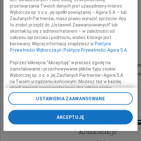
przetwarzania Twoich danych jest uzasadniony interes
Wyborcza sp. z o.o., jej spółki powiązanej – Agora S.A. – lub
Zaufanych Partnerów, masz prawo wyrazić sprzeciw. Aby
Jolanta Koczur
to zrobić przejdź do „Ustawień Zaawansowanych” lub
skontaktuj się z administratorem – w zależności od
zakresu sprzeciwu i podmiotu, wobec którego jest
kierowany. Więcej informacji znajdziesz w
Polityce
z domu Matus
Prywatności Wyborcza.pl
i
Polityce Prywatności Agora S.A.
Poprzez kliknięcie "Akceptuję" wyrażasz zgodę na
Pożegnamy ją wspólnie w dniu 4 grudnia 2020 roku, o go
zainstalowanie i przechowywanie plików typu cookie
w Kościele pw. Wszystkich Świętych w Sobolowi
Wyborczej sp. z o. o. jej Zaufanych Partnerów i Agora S.A.
na Twoim urządzeniu końcowym. Możesz też w każdej
chwili zmienić swoje preferencje dot. plików cookie,
Będziesz zawsze w naszych sercach.
ponownie wywołując narzędzie do zarządzania Twoimi
USTAWIENIA ZAAWANSOWANE
preferencjami dot. przetwarzania danych poprzez
odnośnik „Ustawienia prywatności” w stopce serwisu i
Rodzina
przechodząc do sekcji „Ustawienia zaawansowane”.
AKCEPTUJĘ
Zmiana ustawień plików cookie możliwa jest także za
pomocą ustawień przeglądarki.
Kondolencje
My, nasi Zaufani Partnerzy i Agora S.A. możemy