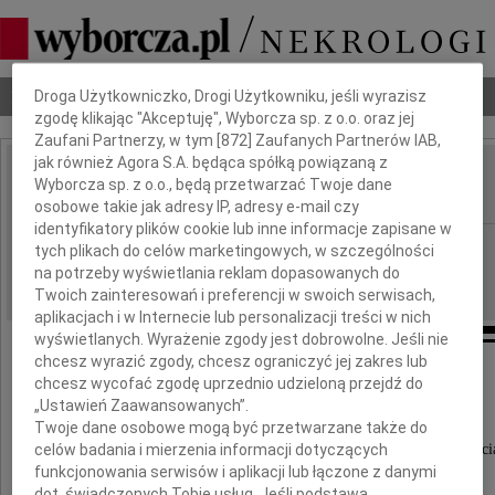
Dbamy o Twoją prywatność
Nekrologi
Odeszli
Poradnik pogrzebowy
Droga Użytkowniczko, Drogi Użytkowniku, jeśli wyrazisz
zgodę klikając "Akceptuję", Wyborcza sp. z o.o. oraz jej
Zaufani Partnerzy, w tym [
872
] Zaufanych Partnerów IAB,
jak również Agora S.A. będąca spółką powiązaną z
Jolanta Koczur
Wyborcza sp. z o.o., będą przetwarzać Twoje dane
IMIĘ I NAZWISKO:
osobowe takie jak adresy IP, adresy e-mail czy
identyfikatory plików cookie lub inne informacje zapisane w
Kraków
REGION:
tych plikach do celów marketingowych, w szczególności
na potrzeby wyświetlania reklam dopasowanych do
30.11.2020
DATA EMISJI:
Twoich zainteresowań i preferencji w swoich serwisach,
aplikacjach i w Internecie lub personalizacji treści w nich
wyświetlanych. Wyrażenie zgody jest dobrowolne. Jeśli nie
chcesz wyrazić zgody, chcesz ograniczyć jej zakres lub
chcesz wycofać zgodę uprzednio udzieloną przejdź do
Z głębokim żalem zawiadamiamy, że dnia
„Ustawień Zaawansowanych”.
26 listopada 2020 roku, przeżywszy 96 lat,
Twoje dane osobowe mogą być przetwarzane także do
zmarła kochana Mama, Siostra, Babcia i Prababci
celów badania i mierzenia informacji dotyczących
funkcjonowania serwisów i aplikacji lub łączone z danymi
dot. świadczonych Tobie usług. Jeśli podstawą