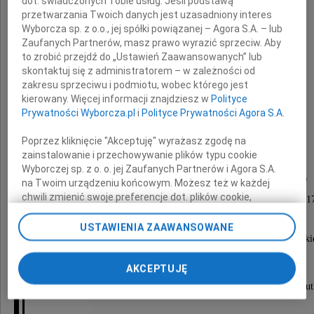
dot. świadczonych Tobie usług. Jeśli podstawą
przetwarzania Twoich danych jest uzasadniony interes
Wyborcza sp. z o.o., jej spółki powiązanej – Agora S.A. – lub
Zaufanych Partnerów, masz prawo wyrazić sprzeciw. Aby
to zrobić przejdź do „Ustawień Zaawansowanych” lub
Jerzy Staszkiewicz
skontaktuj się z administratorem – w zależności od
zakresu sprzeciwu i podmiotu, wobec którego jest
kierowany. Więcej informacji znajdziesz w
Polityce
Prywatności Wyborcza.pl
i
Polityce Prywatności Agora S.A.
nasz ukochany Mąż, Tata i Dziadek
Poprzez kliknięcie "Akceptuję" wyrażasz zgodę na
zainstalowanie i przechowywanie plików typu cookie
Msza święta żałobna odprawiona zostanie
Wyborczej sp. z o. o. jej Zaufanych Partnerów i Agora S.A.
dnia 28 września 2009 roku o godzinie 12.00
na Twoim urządzeniu końcowym. Możesz też w każdej
chwili zmienić swoje preferencje dot. plików cookie,
w kościele św. Katarzyny na Służewie, ul. Fosa 1
ponownie wywołując narzędzie do zarządzania Twoimi
po czym nastąpi odprowadzenie do grobu
preferencjami dot. przetwarzania danych poprzez
USTAWIENIA ZAAWANSOWANE
odnośnik „Ustawienia prywatności” w stopce serwisu i
na Cmentarz Służewski Nowy przy ul. Wałbrzyskie
przechodząc do sekcji „Ustawienia zaawansowane”.
Zmiana ustawień plików cookie możliwa jest także za
AKCEPTUJĘ
pomocą ustawień przeglądarki.
O czym zawiadamiają pogrążone w głębokim smu
My, nasi Zaufani Partnerzy i Agora S.A. możemy