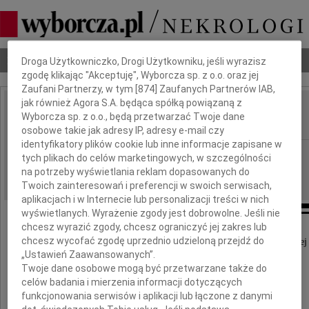
Dbamy o Twoją prywatność
Nekrologi
Odeszli
Poradnik pogrzebowy
Droga Użytkowniczko, Drogi Użytkowniku, jeśli wyrazisz
zgodę klikając "Akceptuję", Wyborcza sp. z o.o. oraz jej
Zaufani Partnerzy, w tym [
874
] Zaufanych Partnerów IAB,
jak również Agora S.A. będąca spółką powiązaną z
Jerzy Staszkiewicz
Wyborcza sp. z o.o., będą przetwarzać Twoje dane
IMIĘ I NAZWISKO:
osobowe takie jak adresy IP, adresy e-mail czy
identyfikatory plików cookie lub inne informacje zapisane w
Warszawa
REGION:
tych plikach do celów marketingowych, w szczególności
na potrzeby wyświetlania reklam dopasowanych do
26.09.2009
DATA EMISJI:
Twoich zainteresowań i preferencji w swoich serwisach,
aplikacjach i w Internecie lub personalizacji treści w nich
wyświetlanych. Wyrażenie zgody jest dobrowolne. Jeśli nie
chcesz wyrazić zgody, chcesz ograniczyć jej zakres lub
chcesz wycofać zgodę uprzednio udzieloną przejdź do
W dniu 24 września 2009 roku zmarł po długiej i ciężkiej
„Ustawień Zaawansowanych”.
przeżywszy 82 lata
Twoje dane osobowe mogą być przetwarzane także do
celów badania i mierzenia informacji dotyczących
funkcjonowania serwisów i aplikacji lub łączone z danymi