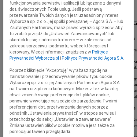
funkcjonowania serwisów i aplikacji lub łączone z danymi
dot. świadczonych Tobie usług. Jeśli podstawą
przetwarzania Twoich danych jest uzasadniony interes
Andrzej Krzeczunowic
Wyborcza sp. z o.o., jej spółki powiązanej – Agora S.A. – lub
Zaufanych Partnerów, masz prawo wyrazić sprzeciw. Aby
to zrobić przejdź do „Ustawień Zaawansowanych” lub
wieloletni pracownik Rozgłośni Polskiej Radia
skontaktuj się z administratorem – w zależności od
Wolna Europa w Monachium (1954 1988),
zakresu sprzeciwu i podmiotu, wobec którego jest
w tym redaktor, komentator i zastępca dyrektora
kierowany. Więcej informacji znajdziesz w
Polityce
Rozgłośni Polskiej RWE, w latach 1989-1992
Prywatności Wyborcza.pl
i
Polityce Prywatności Agora S.A.
dyrektor Biblioteki Polskiej i Muzeum Adama Mickiewicza
od 1992 do 1997 r. ambasador RP w Belgii i Luksem
Poprzez kliknięcie "Akceptuję" wyrażasz zgodę na
oraz stały przedstawiciel RP przy NATO
zainstalowanie i przechowywanie plików typu cookie
i Unii Zachodnioeuropejskiej w randze ambasador
Wyborczej sp. z o. o. jej Zaufanych Partnerów i Agora S.A.
członek zespołu rządowego prowadzącego negocja
na Twoim urządzeniu końcowym. Możesz też w każdej
w sprawie wejścia Polski do NATO, Kawaler Malta
chwili zmienić swoje preferencje dot. plików cookie,
i drugi wiceprezydent Związku Polskich Kawalerów Mal
ponownie wywołując narzędzie do zarządzania Twoimi
w latach 1997-2002,
preferencjami dot. przetwarzania danych poprzez
prezes Związku Pisarzy Polskich na Obczyźnie
odnośnik „Ustawienia prywatności” w stopce serwisu i
w latach 2010-2017,
przechodząc do sekcji „Ustawienia zaawansowane”.
wykładowca na Polskim Uniwersytecie na Obczyźn
Zmiana ustawień plików cookie możliwa jest także za
w Londynie, na Akademii Polonijnej w Częstocho
i w Europejskiej Akademii Dyplomacji
pomocą ustawień przeglądarki.