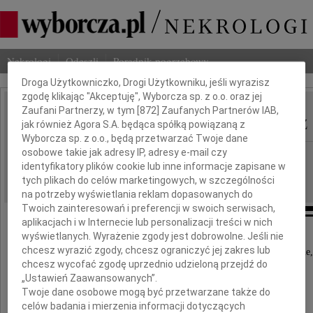
Dbamy o Twoją prywatność
Nekrologi
Odeszli
Poradnik pogrzebowy
Droga Użytkowniczko, Drogi Użytkowniku, jeśli wyrazisz
zgodę klikając "Akceptuję", Wyborcza sp. z o.o. oraz jej
Zaufani Partnerzy, w tym [
872
] Zaufanych Partnerów IAB,
Andrzej Krzeczunowicz
IMIĘ I NAZWISKO:
jak również Agora S.A. będąca spółką powiązaną z
Wyborcza sp. z o.o., będą przetwarzać Twoje dane
osobowe takie jak adresy IP, adresy e-mail czy
Warszawa, Opole, Kraków, Wrocław
REGION:
identyfikatory plików cookie lub inne informacje zapisane w
27.11.2020
DATA EMISJI:
tych plikach do celów marketingowych, w szczególności
na potrzeby wyświetlania reklam dopasowanych do
Twoich zainteresowań i preferencji w swoich serwisach,
aplikacjach i w Internecie lub personalizacji treści w nich
wyświetlanych. Wyrażenie zgody jest dobrowolne. Jeśli nie
Z głębokim żalem zawiadamiamy,
chcesz wyrazić zgody, chcesz ograniczyć jej zakres lub
że w dniu 17 listopada 2020 roku, w Warszawie,
chcesz wycofać zgodę uprzednio udzieloną przejdź do
odszedł w wieku 90-ciu lat
„Ustawień Zaawansowanych”.
Twoje dane osobowe mogą być przetwarzane także do
celów badania i mierzenia informacji dotyczących