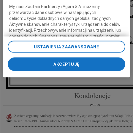
na Uniwersytecie w Opolu, w 1997 r. odznaczon
Krzyżem Komandorskim Orderu Odrodzenia Polsk
My, nasi Zaufani Partnerzy i Agora S.A. możemy
przetwarzać dane osobowe w następujących
Odszedł Człowiek o ogromnej wiedzy, kultury i erud
celach:
Użycie dokładnych danych geolokalizacyjnych.
zasłużony dla Polski, dobry i mądry.
Aktywne skanowanie charakterystyki urządzenia do celów
identyfikacji. Przechowywanie informacji na urządzeniu lub
dostęp do nich. Spersonalizowane reklamy i treści, pomiar
Ze względu na ograniczenia reżimu sanitarnego,
reklam i treści, badnie odbiorców i ulepszanie usług.
uroczystości pogrzebowe odbędą się w dniu 2 grudnia
USTAWIENIA ZAAWANSOWANE
Lista Zaufanych Partnerów
w gronie rodzinnym.
Pogrążeni w smutku,
AKCEPTUJĘ
Żona, syn, synowa, wnuki
Kondolencje
Z żalem żegnamy Andrzeja Krzeczunowicza Byłego zastępcę dyrektora Sekcji Polsk
latach 1992-1997 Ambasadora RP przy NATO i Unii Europejskiej jak też w Belgii i.