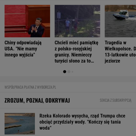
Chiny odpowiadają
Chcieli mieć pamiątkę
Tragedia w
USA. "Nie mamy
z polsko-rosyjskiej
Wielkopolsce. 
innego wyjścia"
granicy. Niemieccy
13-latkowie uto
turyści słono za to
jeziorze
zapłacili
WSPÓŁPRACA PŁATNA Z WYBORCZA.PL
ZROZUM, POZNAJ, ODKRYWAJ
SEKCJA Z SUBSKRYPCJĄ
Rzeka Kolorado wysycha, rząd Trumpa chce
obciąć przydziały wody. "Kończy się tania
woda"