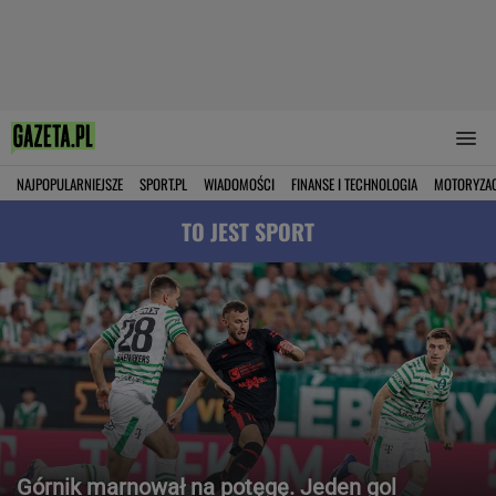
NAJPOPULARNIEJSZE
SPORT.PL
WIADOMOŚCI
FINANSE I TECHNOLOGIA
MOTORYZA
TO JEST SPORT
Górnik marnował na potęgę. Jeden gol