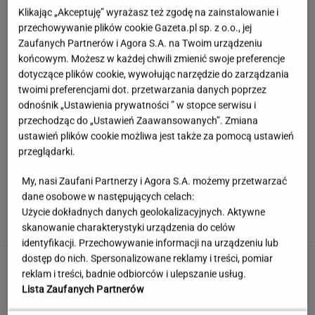
Klikając „Akceptuję” wyrażasz też zgodę na zainstalowanie i
przechowywanie plików cookie Gazeta.pl sp. z o.o., jej
Zaufanych Partnerów i Agora S.A. na Twoim urządzeniu
końcowym. Możesz w każdej chwili zmienić swoje preferencje
dotyczące plików cookie, wywołując narzędzie do zarządzania
twoimi preferencjami dot. przetwarzania danych poprzez
odnośnik „Ustawienia prywatności ” w stopce serwisu i
przechodząc do „Ustawień Zaawansowanych”. Zmiana
ustawień plików cookie możliwa jest także za pomocą ustawień
przeglądarki.
My, nasi Zaufani Partnerzy i Agora S.A. możemy przetwarzać
Sprawdzili biżuterię. Normy bezpieczeństwa
dane osobowe w następujących celach:
przekroczono setki razy
Użycie dokładnych danych geolokalizacyjnych. Aktywne
skanowanie charakterystyki urządzenia do celów
identyfikacji. Przechowywanie informacji na urządzeniu lub
dostęp do nich. Spersonalizowane reklamy i treści, pomiar
Jerzy Zięba w Kancelarii Prezydenta.
reklam i treści, badnie odbiorców i ulepszanie usług.
"Fantastyczne spotkanie"
Lista Zaufanych Partnerów