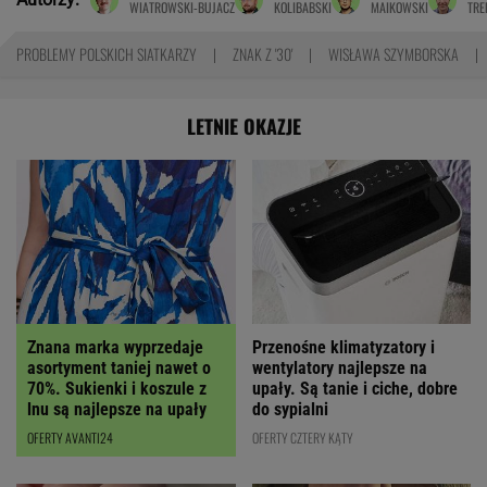
WIATROWSKI-BUJACZ
KOLIBABSKI
MAIKOWSKI
TRE
PROBLEMY POLSKICH SIATKARZY
ZNAK Z '30'
WISŁAWA SZYMBORSKA
LETNIE OKAZJE
Znana marka wyprzedaje
Przenośne klimatyzatory i
asortyment taniej nawet o
wentylatory najlepsze na
70%. Sukienki i koszule z
upały. Są tanie i ciche, dobre
lnu są najlepsze na upały
do sypialni
OFERTY AVANTI24
OFERTY CZTERY KĄTY