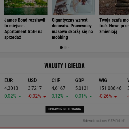
James Bond rozsławił
Gigantyczny wzrost
Twoja szafa mo
to miejsce.
donosów. Pracownicy
truć. Nowe prze
Apartament trafił na
masowo skarżą się na
zmieniają
sprzedaż
mobbing
WALUTY I GIEŁDA
EUR
USD
CHF
GBP
WIG
4,3013
3,7217
4,6167
5,0131
151 086,46
0,02%
-0,02%
0,12%
0,01%
-0,26%
SPRAWDŹ NOTOWANIA
Notowania dostarcza VIA24ONLINE