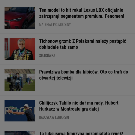
Ten model to hit roku! Lexus LBX oficjalnie
zatrząsnął segmentem premium. Fenomen!
MATERIAŁ PROMOCYJNY
Tichonow grzmi: Z Polakami należy postąpić
dokładnie tak samo
SIATKÓWKA
Prawdziwa bomba dla kibiców. Oto co trafi do
otwartej telewizji
Chilijczyk Tabilo nie dał mu rady. Hubert
Hurkacz w Montrealu gra dalej
RADOSŁAW LENIARSKI
Ta luksusowa limuzyna pozamiatała rynek!