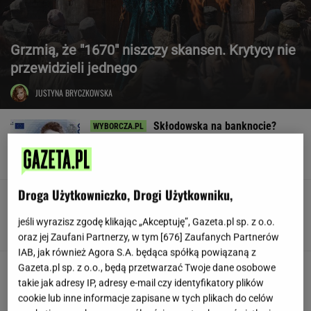
Grzmią, że "1670" niszczy skansen. Krytycy nie
przewidzieli jednego
JUSTYNA BRYCZKOWSKA
Skłodowska na banknocie?
Zadecydowała interwencja polskiego ministra
SUBSKRYPCJA
Droga Użytkowniczko, Drogi Użytkowniku,
W USA szykują przepis, który może zmienić
zasady zakupów w sklepach
jeśli wyrazisz zgodę klikając „Akceptuję”, Gazeta.pl sp. z o.o.
oraz jej Zaufani Partnerzy, w tym [
676
] Zaufanych Partnerów
IAB, jak również Agora S.A. będąca spółką powiązaną z
Huczne świętowanie, a potem
Gazeta.pl sp. z o.o., będą przetwarzać Twoje dane osobowe
perturbacje. Polacy zapamiętają ten wyjazd na
takie jak adresy IP, adresy e-mail czy identyfikatory plików
długo
cookie lub inne informacje zapisane w tych plikach do celów