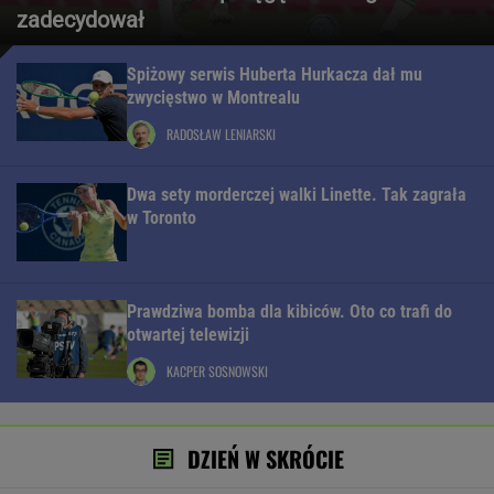
zadecydował
Spiżowy serwis Huberta Hurkacza dał mu
zwycięstwo w Montrealu
RADOSŁAW LENIARSKI
Dwa sety morderczej walki Linette. Tak zagrała
w Toronto
Prawdziwa bomba dla kibiców. Oto co trafi do
otwartej telewizji
KACPER SOSNOWSKI
DZIEŃ W SKRÓCIE