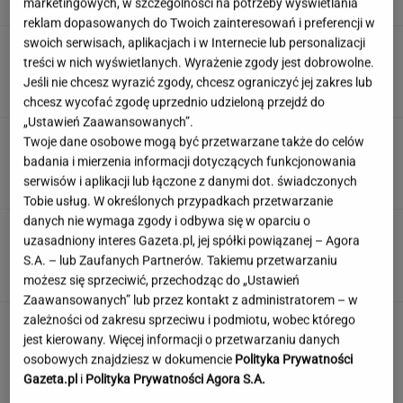
marketingowych, w szczególności na potrzeby wyświetlania
SUBSKRYPCJA
reklam dopasowanych do Twoich zainteresowań i preferencji w
swoich serwisach, aplikacjach i w Internecie lub personalizacji
Śmierć Marii Zięby w "Na Wspólnej" to
treści w nich wyświetlanych. Wyrażenie zgody jest dobrowolne.
ponury żart. Scenarzysta popłynął
Jeśli nie chcesz wyrazić zgody, chcesz ograniczyć jej zakres lub
ZUZANNA KWASEK
chcesz wycofać zgodę uprzednio udzieloną przejdź do
„Ustawień Zaawansowanych”.
Sensacyjne odkrycie w Gdańsku. Pod "Misiem"
Twoje dane osobowe mogą być przetwarzane także do celów
czekał historyczny skarb
badania i mierzenia informacji dotyczących funkcjonowania
serwisów i aplikacji lub łączone z danymi dot. świadczonych
Tobie usług. W określonych przypadkach przetwarzanie
danych nie wymaga zgody i odbywa się w oparciu o
Angelina Jolie pod presją. Brad Pitt domaga
uzasadniony interes Gazeta.pl, jej spółki powiązanej – Agora
się ujawnienia dokumentów
S.A. – lub Zaufanych Partnerów. Takiemu przetwarzaniu
możesz się sprzeciwić, przechodząc do „Ustawień
Zaawansowanych” lub przez kontakt z administratorem – w
zależności od zakresu sprzeciwu i podmiotu, wobec którego
jest kierowany. Więcej informacji o przetwarzaniu danych
osobowych znajdziesz w dokumencie
Polityka Prywatności
Gazeta.pl
i
Polityka Prywatności Agora S.A.