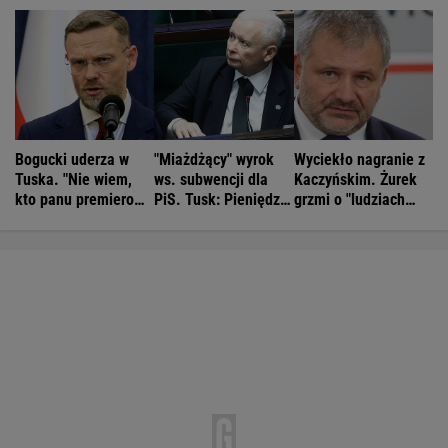
Bogucki uderza w
"Miażdżący" wyrok
Wyciekło nagranie z
Tuska. "Nie wiem,
ws. subwencji dla
Kaczyńskim. Żurek
kto panu premierowi
PiS. Tusk: Pieniędzy
grzmi o "ludziach
podpowiada"
nie będzie
Ziobry"