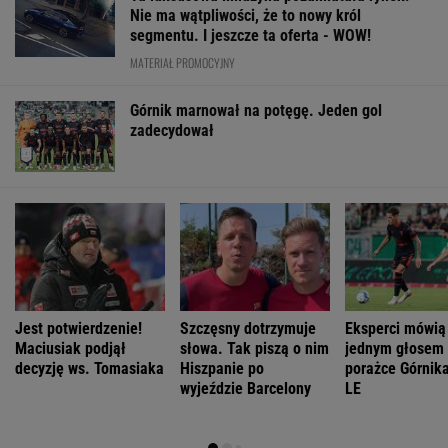
Nie ma wątpliwości, że to nowy król
segmentu. I jeszcze ta oferta - WOW!
MATERIAŁ PROMOCYJNY
Górnik marnował na potęgę. Jeden gol
zadecydował
Jest potwierdzenie!
Szczęsny dotrzymuje
Eksperci mówią
Maciusiak podjął
słowa. Tak piszą o nim
jednym głosem
decyzję ws. Tomasiaka
Hiszpanie po
porażce Górnika
wyjeździe Barcelony
LE