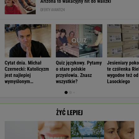
Arizona to wakacyjny hit do walizki
OFERTY AVANTI24
Cytat dnia. Michał
Quiz językowy. Pytamy
Jesieniary pok
Czernecki: Katolicyzm
o stare polskie
te czółenka Rie
jest najlepiej
przysłowia. Znasz
wygodne też od
wymyślonym
wszystkie?
Lasockiego
interesem...
ŻYĆ LEPIEJ