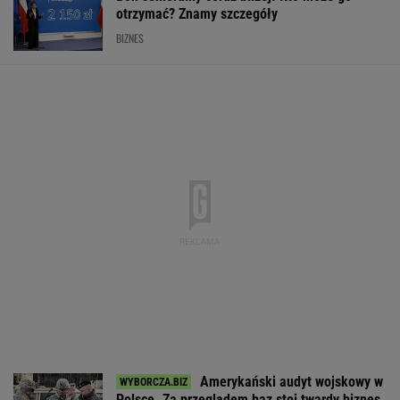
otrzymać? Znamy szczegóły
BIZNES
Amerykański audyt wojskowy w
Polsce. Za przeglądem baz stoi twardy biznes