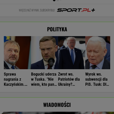
WIĘCEJ NIŻ WYNIK. SUBSKRYBUJ
POLITYKA
Sprawa
Bogucki uderza
Zwrot ws.
Wyrok ws.
nagrania z
w Tuska. "Nie
Patriotów dla
subwencji dla
Kaczyńskim.
wiem, kto panu
Ukrainy?
PiS. Tusk: Dla
Żurek poruszył
premierowi
Reuters:
przekręciarzy
temat ludzi
podpowiada"
Rozważane są
pieniędzy nie
Ziobry
trzy możliwości
będzie
WIADOMOŚCI