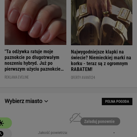
"Ta odżywka ratuje moje
Najwygodniejsze klapki na
paznokcie po długotrwałym
świecie? Niemieckiej marki na
noszeniu hybryd. Już po
korku - teraz są z ogromnym
pierwszym użyciu paznokcie
RABATEM!
są utwardzone"
REKLAMA EVELINE
OFERTY AVANTI24
Wybierz miasto
PEŁNA POGODA
Załaduj ponownie
Jakość powietrza:
-