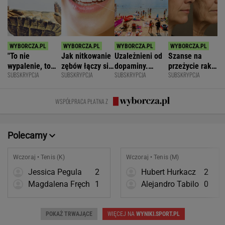
"To nie
Jak nitkowanie
Uzależnieni od
Szanse na
wypalenie, to
zębów łączy się
dopaminy.
przeżycie raka
SUBSKRYPCJA
SUBSKRYPCJA
SUBSKRYPCJA
SUBSKRYPCJA
nie depresja".
ze zdrowiem
Psychiatra o
widać na
Światowe
mózgu
pułapkach zbyt
twarzy?
zjawisko
łatwego życia
Zaskakujące
WSPÓŁPRACA PŁATNA Z
dotarło do
badania
Polski
Polecamy
Wczoraj • Tenis (K)
Wczoraj • Tenis (M)
Jessica Pegula
2
Hubert Hurkacz
2
Magdalena Fręch
1
Alejandro Tabilo
0
POKAŻ TRWAJĄCE
WIĘCEJ NA
WYNIKI.SPORT.PL