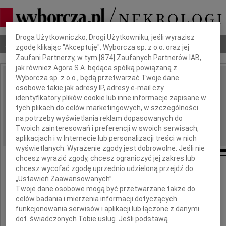
Dbamy o Twoją prywatność
Droga Użytkowniczko, Drogi Użytkowniku, jeśli wyrazisz
Nekrologi
Odeszli
Poradnik pogrzebowy
zgodę klikając "Akceptuję", Wyborcza sp. z o.o. oraz jej
Zaufani Partnerzy, w tym [
874
] Zaufanych Partnerów IAB,
jak również Agora S.A. będąca spółką powiązaną z
Wyborcza sp. z o.o., będą przetwarzać Twoje dane
Ryszard Zyss
osobowe takie jak adresy IP, adresy e-mail czy
IMIĘ I NAZWISKO:
identyfikatory plików cookie lub inne informacje zapisane w
tych plikach do celów marketingowych, w szczególności
Kraków
REGION:
na potrzeby wyświetlania reklam dopasowanych do
26.11.2020
DATA EMISJI:
Twoich zainteresowań i preferencji w swoich serwisach,
aplikacjach i w Internecie lub personalizacji treści w nich
wyświetlanych. Wyrażenie zgody jest dobrowolne. Jeśli nie
chcesz wyrazić zgody, chcesz ograniczyć jej zakres lub
chcesz wycofać zgodę uprzednio udzieloną przejdź do
„Ustawień Zaawansowanych”.
Pogrążeni w żałobie pragniemy zawiadomić,
Twoje dane osobowe mogą być przetwarzane także do
że dnia 21 listopada 2020 r. odszedł od nas
celów badania i mierzenia informacji dotyczących
funkcjonowania serwisów i aplikacji lub łączone z danymi
dot. świadczonych Tobie usług. Jeśli podstawą