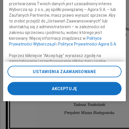
przetwarzania Twoich danych jest uzasadniony interes
Roberta Jana Panka
Wyborcza sp. z o.o., jej spółki powiązanej – Agora S.A. – lub
Zaufanych Partnerów, masz prawo wyrazić sprzeciw. Aby
to zrobić przejdź do „Ustawień Zaawansowanych” lub
skontaktuj się z administratorem – w zależności od
Laureata Nagrody Artystycznej Prezydenta Miasta Białe
zakresu sprzeciwu i podmiotu, wobec którego jest
Muzyka, kompozytora białostockiego hejnału
kierowany. Więcej informacji znajdziesz w
Polityce
Prywatności Wyborcza.pl
i
Polityce Prywatności Agora S.A.
Poprzez kliknięcie "Akceptuję" wyrażasz zgodę na
zainstalowanie i przechowywanie plików typu cookie
Wyborczej sp. z o. o. jej Zaufanych Partnerów i Agora S.A.
Rodzinie i Bliskim
USTAWIENIA ZAAWANSOWANE
na Twoim urządzeniu końcowym. Możesz też w każdej
chwili zmienić swoje preferencje dot. plików cookie,
ponownie wywołując narzędzie do zarządzania Twoimi
pragnę złożyć szczere kondolencje.
AKCEPTUJĘ
preferencjami dot. przetwarzania danych poprzez
odnośnik „Ustawienia prywatności” w stopce serwisu i
przechodząc do sekcji „Ustawienia zaawansowane”.
Tadeusz Truskolaski
Zmiana ustawień plików cookie możliwa jest także za
Prezydent Miasta Białegostoku
pomocą ustawień przeglądarki.
My, nasi Zaufani Partnerzy i Agora S.A. możemy