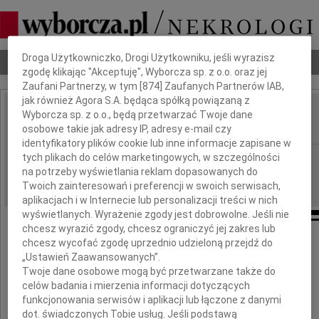
Dbamy o Twoją prywatność
Droga Użytkowniczko, Drogi Użytkowniku, jeśli wyrazisz
Nekrologi
Odeszli
Poradnik pogrzebowy
zgodę klikając "Akceptuję", Wyborcza sp. z o.o. oraz jej
Zaufani Partnerzy, w tym [
874
] Zaufanych Partnerów IAB,
jak również Agora S.A. będąca spółką powiązaną z
Wyborcza sp. z o.o., będą przetwarzać Twoje dane
Robert Jan Panek
IMIĘ I NAZWISKO:
osobowe takie jak adresy IP, adresy e-mail czy
identyfikatory plików cookie lub inne informacje zapisane w
tych plikach do celów marketingowych, w szczególności
Białystok
REGION:
na potrzeby wyświetlania reklam dopasowanych do
27.11.2020
DATA EMISJI:
Twoich zainteresowań i preferencji w swoich serwisach,
aplikacjach i w Internecie lub personalizacji treści w nich
wyświetlanych. Wyrażenie zgody jest dobrowolne. Jeśli nie
chcesz wyrazić zgody, chcesz ograniczyć jej zakres lub
chcesz wycofać zgodę uprzednio udzieloną przejdź do
Z wielkim smutkiem przyjąłem
„Ustawień Zaawansowanych”.
wiadomość o śmierci
Twoje dane osobowe mogą być przetwarzane także do
celów badania i mierzenia informacji dotyczących
funkcjonowania serwisów i aplikacji lub łączone z danymi
Pana
dot. świadczonych Tobie usług. Jeśli podstawą