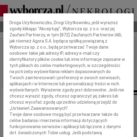
Dbamy o Twoją prywatność
Droga Użytkowniczko, Drogi Użytkowniku, jeśli wyrazisz
Nekrologi
Odeszli
Poradnik pogrzebowy
zgodę klikając "Akceptuję", Wyborcza sp. z o.o. oraz jej
Zaufani Partnerzy, w tym [
872
] Zaufanych Partnerów IAB,
jak również Agora S.A. będąca spółką powiązaną z
Wyborcza sp. z o.o., będą przetwarzać Twoje dane
Zbigniew Olech
osobowe takie jak adresy IP, adresy e-mail czy
IMIĘ I NAZWISKO:
identyfikatory plików cookie lub inne informacje zapisane w
tych plikach do celów marketingowych, w szczególności
Warszawa
REGION:
na potrzeby wyświetlania reklam dopasowanych do
25.11.2020
DATA EMISJI:
Twoich zainteresowań i preferencji w swoich serwisach,
aplikacjach i w Internecie lub personalizacji treści w nich
wyświetlanych. Wyrażenie zgody jest dobrowolne. Jeśli nie
chcesz wyrazić zgody, chcesz ograniczyć jej zakres lub
chcesz wycofać zgodę uprzednio udzieloną przejdź do
„Ustawień Zaawansowanych”.
Z ogromnym smutkiem żegnamy
Twoje dane osobowe mogą być przetwarzane także do
celów badania i mierzenia informacji dotyczących
prof.
funkcjonowania serwisów i aplikacji lub łączone z danymi
dot. świadczonych Tobie usług. Jeśli podstawą
Zbigniewa Olecha