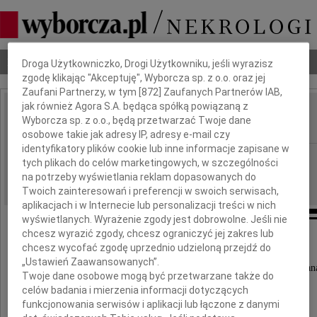
Dbamy o Twoją prywatność
Nekrologi
Odeszli
Poradnik pogrzebowy
Droga Użytkowniczko, Drogi Użytkowniku, jeśli wyrazisz
zgodę klikając "Akceptuję", Wyborcza sp. z o.o. oraz jej
Zaufani Partnerzy, w tym [
872
] Zaufanych Partnerów IAB,
jak również Agora S.A. będąca spółką powiązaną z
Józef Sołtys
Wyborcza sp. z o.o., będą przetwarzać Twoje dane
IMIĘ I NAZWISKO:
osobowe takie jak adresy IP, adresy e-mail czy
identyfikatory plików cookie lub inne informacje zapisane w
Wrocław
REGION:
tych plikach do celów marketingowych, w szczególności
27.11.2020
na potrzeby wyświetlania reklam dopasowanych do
DATA EMISJI:
Twoich zainteresowań i preferencji w swoich serwisach,
aplikacjach i w Internecie lub personalizacji treści w nich
wyświetlanych. Wyrażenie zgody jest dobrowolne. Jeśli nie
chcesz wyrazić zgody, chcesz ograniczyć jej zakres lub
chcesz wycofać zgodę uprzednio udzieloną przejdź do
Z głębokim żalem zawiadamiamy,
„Ustawień Zaawansowanych”.
że w dniu 18 listopada 2020 roku odszedł do Pan
Twoje dane osobowe mogą być przetwarzane także do
celów badania i mierzenia informacji dotyczących
funkcjonowania serwisów i aplikacji lub łączone z danymi