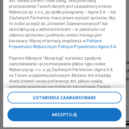
dot. świadczonych Tobie usług. Jeśli podstawą
przetwarzania Twoich danych jest uzasadniony interes
Wyborcza sp. z o.o., jej spółki powiązanej – Agora S.A. – lub
Zaufanych Partnerów, masz prawo wyrazić sprzeciw. Aby
Józef Sołtys
to zrobić przejdź do „Ustawień Zaawansowanych” lub
skontaktuj się z administratorem – w zależności od
zakresu sprzeciwu i podmiotu, wobec którego jest
kierowany. Więcej informacji znajdziesz w
Polityce
Mąż, Ojciec, Dziadek i Brat
Prywatności Wyborcza.pl
i
Polityce Prywatności Agora S.A.
Poprzez kliknięcie "Akceptuję" wyrażasz zgodę na
Msza pogrzebowa odbędzie się 2 grudnia 2020 ro
zainstalowanie i przechowywanie plików typu cookie
Wyborczej sp. z o. o. jej Zaufanych Partnerów i Agora S.A.
o godzinie 12.00 w kaplicy na Cmentarzu Osobowic
na Twoim urządzeniu końcowym. Możesz też w każdej
po czym nastąpi odprowadzenie Zmarłego na miejsce sp
chwili zmienić swoje preferencje dot. plików cookie,
ponownie wywołując narzędzie do zarządzania Twoimi
preferencjami dot. przetwarzania danych poprzez
Pogrążona w smutku i bólu
USTAWIENIA ZAAWANSOWANE
odnośnik „Ustawienia prywatności” w stopce serwisu i
przechodząc do sekcji „Ustawienia zaawansowane”.
Rodzina
Zmiana ustawień plików cookie możliwa jest także za
AKCEPTUJĘ
pomocą ustawień przeglądarki.
My, nasi Zaufani Partnerzy i Agora S.A. możemy