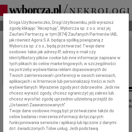
Dbamy o Twoją prywatność
Droga Użytkowniczko, Drogi Użytkowniku, jeśli wyrazisz
Nekrologi
Odeszli
Poradnik pogrzebowy
zgodę klikając "Akceptuję", Wyborcza sp. z o.o. oraz jej
Zaufani Partnerzy, w tym [
874
] Zaufanych Partnerów IAB,
jak również Agora S.A. będąca spółką powiązaną z
Wyborcza sp. z o.o., będą przetwarzać Twoje dane
Barbara Jagiełło
osobowe takie jak adresy IP, adresy e-mail czy
IMIĘ I NAZWISKO:
identyfikatory plików cookie lub inne informacje zapisane w
tych plikach do celów marketingowych, w szczególności
Łódź
REGION:
na potrzeby wyświetlania reklam dopasowanych do
20.11.2020
DATA EMISJI:
Twoich zainteresowań i preferencji w swoich serwisach,
aplikacjach i w Internecie lub personalizacji treści w nich
wyświetlanych. Wyrażenie zgody jest dobrowolne. Jeśli nie
chcesz wyrazić zgody, chcesz ograniczyć jej zakres lub
chcesz wycofać zgodę uprzednio udzieloną przejdź do
Z żalem zawiadamiamy, że 17 listopada 2020 rok
„Ustawień Zaawansowanych”.
odeszła nasza ukochana Mama, Siostra, Babcia i Prab
Twoje dane osobowe mogą być przetwarzane także do
celów badania i mierzenia informacji dotyczących
funkcjonowania serwisów i aplikacji lub łączone z danymi
dot. świadczonych Tobie usług. Jeśli podstawą