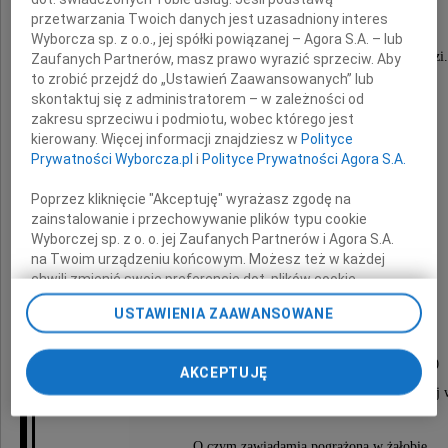
przetwarzania Twoich danych jest uzasadniony interes
Wyborcza sp. z o.o., jej spółki powiązanej – Agora S.A. – lub
wieloletni pracownik Teatru Wielkiego w Łodzi.
Zaufanych Partnerów, masz prawo wyrazić sprzeciw. Aby
to zrobić przejdź do „Ustawień Zaawansowanych” lub
skontaktuj się z administratorem – w zależności od
zakresu sprzeciwu i podmiotu, wobec którego jest
kierowany. Więcej informacji znajdziesz w
Polityce
Prywatności Wyborcza.pl
i
Polityce Prywatności Agora S.A.
Poprzez kliknięcie "Akceptuję" wyrażasz zgodę na
Pozostawił w głębokim bólu
zainstalowanie i przechowywanie plików typu cookie
Wyborczej sp. z o. o. jej Zaufanych Partnerów i Agora S.A.
na Twoim urządzeniu końcowym. Możesz też w każdej
Najbliższą Rodzinę i Przyjaciół
chwili zmienić swoje preferencje dot. plików cookie,
ponownie wywołując narzędzie do zarządzania Twoimi
USTAWIENIA ZAAWANSOWANE
preferencjami dot. przetwarzania danych poprzez
Uroczystości pogrzebowe odbędą się
odnośnik „Ustawienia prywatności” w stopce serwisu i
przechodząc do sekcji „Ustawienia zaawansowane”.
dnia 23 listopada 2020 roku o godzinie 13.30
AKCEPTUJĘ
Zmiana ustawień plików cookie możliwa jest także za
na Cmentarzu Komunalnym "Doły" przy ulicy Smutnej 
pomocą ustawień przeglądarki.
My, nasi Zaufani Partnerzy i Agora S.A. możemy
O czym zawiadamia pogrążona w żałobie