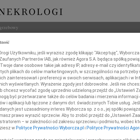
ogrzebowy
tność
Szukaj
 Zwierz
Imię i na
ogi Użytkowniku, jeśli wyrazisz zgodę klikając "Akceptuję", Wyborcza sp
 Zaufanych Partnerów IAB, jak również Agora S.A. będąca spółką powi
Twoje dane osobowe takie jak adresy IP, adresy e-mail czy identyfikato
 tych plikach do celów marketingowych, w szczególności na potrzeby 
 zainteresowań i preferencji w swoich serwisach, aplikacjach i w Int
w nich wyświetlanych. Wyrażenie zgody jest dobrowolne. Jeśli nie chce
INNE NE
 lub chcesz wycofać zgodę uprzednio udzieloną przejdź do „Ustawień
Jerzy
gą być przetwarzane także do celów badania i mierzenia informacji
W dni
w i aplikacji lub łączone z danymi dot. świadczonych Tobie usług. Jeś
Kryst
nych jest uzasadniony interes Wyborcza sp. z o.o., jej spółki powiąza
mnym smutkiem i żalem żegnamy
Z żal
masz prawo wyrazić sprzeciw. Aby to zrobić przejdź do „Ustawień Z
Ewa W
istratorem – w zależności od zakresu sprzeciwu i podmiotu, wobec któ
W dni
dziesz w
Polityce Prywatności Wyborcza.pl
i
Polityce Prywatności Agor
Małgo
Z wie