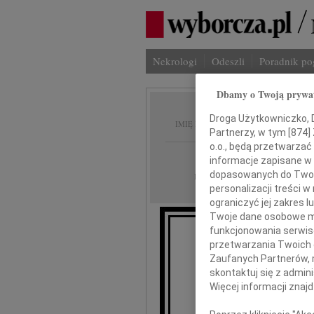
Nekrologi
Odeszli
Poradnik p
Dbamy o Twoją prywa
Liliana
Droga Użytkowniczko, Dr
IMIĘ I NAZWISKO:
Partnerzy, w tym [
874
]
o.o., będą przetwarzać 
Warszawa
REGION:
informacje zapisane w
26.08.2009
dopasowanych do Twoich
DATA EMISJI:
personalizacji treści 
ograniczyć jej zakres
Twoje dane osobowe mo
funkcjonowania serwisó
przetwarzania Twoich da
Z ogro
Zaufanych Partnerów, 
skontaktuj się z admin
Więcej informacji znaj