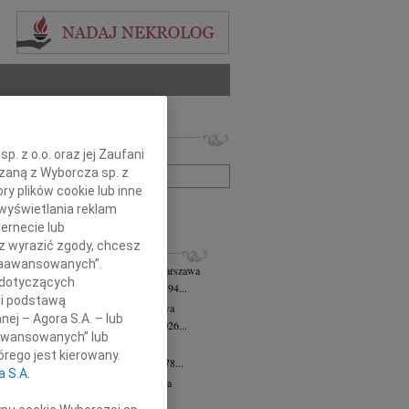
 nekrologów i wspomnień
zwisko lub numer ogłoszenia:
. z o.o. oraz jej Zaufani
ązaną z Wyborcza sp. z
ry plików cookie lub inne
+ szukanie zaawansowane
wyświetlania reklam
ernecie lub
sz wyrazić zgody, chcesz
KROLOGI
 Zaawansowanych”.
 Downarowicz
wiek: 94
07.08.2026
Warszawa
 dotyczących
u 1 sierpnia 2026 roku zmarł w wieku 94...
li podstawą
yna Czerny-Latek
07.08.2026
Warszawa
nej – Agora S.A. – lub
em zawiadamiamy, że dnia 3 sierpnia 2026...
aawansowanych” lub
olińska-Witort
07.08.2026
Warszawa
rego jest kierowany.
u 31 lipca 2026 roku zmarła w wieku 78...
a S.A.
rzata Kościelska
07.08.2026
Warszawa
lkim bólem zawiadamiamy, że 3...