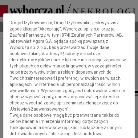
Dbamy o Twoją prywatność
Droga Użytkowniczko, Drogi Użytkowniku, jeśli wyrazisz
Nekrologi
Odeszli
Poradnik pogrzebowy
zgodę klikając "Akceptuję", Wyborcza sp. z o.o. oraz jej
Zaufani Partnerzy, w tym [
874
] Zaufanych Partnerów IAB,
jak również Agora S.A. będąca spółką powiązaną z
Wyborcza sp. z o.o., będą przetwarzać Twoje dane
Czarek
osobowe takie jak adresy IP, adresy e-mail czy
IMIĘ I NAZWISKO:
identyfikatory plików cookie lub inne informacje zapisane w
tych plikach do celów marketingowych, w szczególności
Szczecin
REGION:
na potrzeby wyświetlania reklam dopasowanych do
06.11.2020
DATA EMISJI:
Twoich zainteresowań i preferencji w swoich serwisach,
aplikacjach i w Internecie lub personalizacji treści w nich
wyświetlanych. Wyrażenie zgody jest dobrowolne. Jeśli nie
chcesz wyrazić zgody, chcesz ograniczyć jej zakres lub
chcesz wycofać zgodę uprzednio udzieloną przejdź do
Żegnaj Czarku
„Ustawień Zaawansowanych”.
Twoje dane osobowe mogą być przetwarzane także do
celów badania i mierzenia informacji dotyczących
Żegnaj Profesorze
funkcjonowania serwisów i aplikacji lub łączone z danymi
dot. świadczonych Tobie usług. Jeśli podstawą