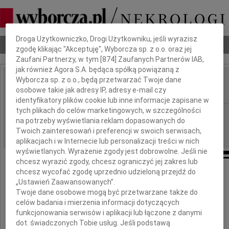
Dbamy o Twoją prywatność
Droga Użytkowniczko, Drogi Użytkowniku, jeśli wyrazisz
Nekrologi
Odeszli
Poradnik pogrzebowy
zgodę klikając "Akceptuję", Wyborcza sp. z o.o. oraz jej
Zaufani Partnerzy, w tym [
874
] Zaufanych Partnerów IAB,
jak również Agora S.A. będąca spółką powiązaną z
Wyborcza sp. z o.o., będą przetwarzać Twoje dane
Natasza Pęcherzewska
osobowe takie jak adresy IP, adresy e-mail czy
IMIĘ I NAZWISKO:
identyfikatory plików cookie lub inne informacje zapisane w
tych plikach do celów marketingowych, w szczególności
Gdańsk
REGION:
na potrzeby wyświetlania reklam dopasowanych do
04.11.2020
DATA EMISJI:
Twoich zainteresowań i preferencji w swoich serwisach,
aplikacjach i w Internecie lub personalizacji treści w nich
wyświetlanych. Wyrażenie zgody jest dobrowolne. Jeśli nie
chcesz wyrazić zgody, chcesz ograniczyć jej zakres lub
chcesz wycofać zgodę uprzednio udzieloną przejdź do
Z bólem zawiadamiamy,
„Ustawień Zaawansowanych”.
Twoje dane osobowe mogą być przetwarzane także do
że 30 października 2020 roku odeszła
celów badania i mierzenia informacji dotyczących
z naszego świata Córka
funkcjonowania serwisów i aplikacji lub łączone z danymi
dot. świadczonych Tobie usług. Jeśli podstawą