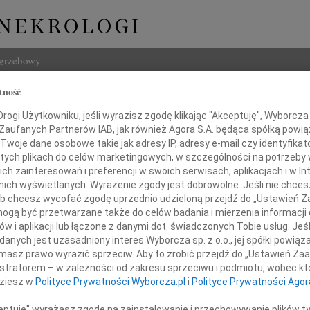
ogrzebowy
tność
Szukaj
ogi Użytkowniku, jeśli wyrazisz zgodę klikając "Akceptuję", Wyborcza sp
Imię i na
 Zaufanych Partnerów IAB, jak również Agora S.A. będąca spółką powi
Twoje dane osobowe takie jak adresy IP, adresy e-mail czy identyfikato
 tych plikach do celów marketingowych, w szczególności na potrzeby 
 zainteresowań i preferencji w swoich serwisach, aplikacjach i w Int
w nich wyświetlanych. Wyrażenie zgody jest dobrowolne. Jeśli nie chce
INNE NE
 lub chcesz wycofać zgodę uprzednio udzieloną przejdź do „Ustawień
05.0
gą być przetwarzane także do celów badania i mierzenia informacji
Pani 
w i aplikacji lub łączone z danymi dot. świadczonych Tobie usług. Jeś
23.0
rogiej Ani, Gosi i Rodzinie
nych jest uzasadniony interes Wyborcza sp. z o.o., jej spółki powiąza
Śmier
masz prawo wyrazić sprzeciw. Aby to zrobić przejdź do „Ustawień Z
Wojci
istratorem – w zależności od zakresu sprzeciwu i podmiotu, wobec któ
y wyrazy głębokiego współczucia
Z głę
powody śmierci ukochanego
dziesz w
Polityce Prywatności Wyborcza.pl
i
Polityce Prywatności Agor
Janu
Z głę
ceptuję" wyrażasz zgodę na zainstalowanie i przechowywanie plików t