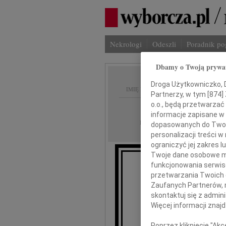
Nekrologi
Odeszli
Poradnik p
Dbamy o Twoją prywa
Droga Użytkowniczko, Dr
IMIĘ I NAZWISKO:
Partnerzy, w tym [
874
]
o.o., będą przetwarzać 
Opole
REGION:
informacje zapisane w
02.11.2020
DATA EMISJI:
dopasowanych do Twoich
personalizacji treści 
ograniczyć jej zakres
Twoje dane osobowe mo
funkcjonowania serwisó
D
przetwarzania Twoich da
Zaufanych Partnerów, 
skontaktuj się z admin
składam
z 
Więcej informacji znaj
Poprzez kliknięcie "Ak