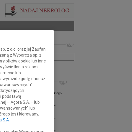
 nekrologów i wspomnień
. z o.o. oraz jej Zaufani
zwisko lub numer ogłoszenia:
ązaną z Wyborcza sp. z
ry plików cookie lub inne
wyświetlania reklam
+ szukanie zaawansowane
ernecie lub
sz wyrazić zgody, chcesz
KROLOGI
 Zaawansowanych”.
8.2026
Opole
 dotyczących
Danucie Juszczak-Puppel wyrazy głębokiego...
li podstawą
7.2026
Opole
nej – Agora S.A. – lub
ć zawsze jest niespodziewana, nigdy nie...
aawansowanych” lub
ech Pogorzelski
23.07.2026
Opole
rego jest kierowany.
bokim żalem przyjęliśmy wiadomość o...
a S.A.
sz Maksym
16.07.2026
Opole
bokim żalem przyjęliśmy wiadomość o...
ypu cookie Wyborczej sp.