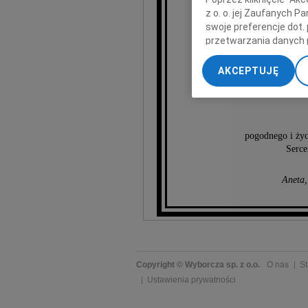
z o. o. jej Zaufanych 
swoje preferencje dot.
przetwarzania danych 
„Ustawienia zaawansow
AKCEPTUJĘ
My, nasi Zaufani Part
dokładnych danych geol
Przechowywanie informa
treści, badnie odbiorcó
pogodnego i życ
Serce
Aneta,
Copyright © Wyborcza sp. z o.o.
O nas
St
Ustawienia prywatności