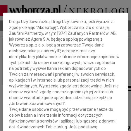
Dbamy o Twoją prywatność
Droga Użytkowniczko, Drogi Użytkowniku, jeśli wyrazisz
Nekrologi
Odeszli
Poradnik pogrzebowy
zgodę klikając "Akceptuję", Wyborcza sp. z o.o. oraz jej
Zaufani Partnerzy, w tym [
874
] Zaufanych Partnerów IAB,
jak również Agora S.A. będąca spółką powiązaną z
Wyborcza sp. z o.o., będą przetwarzać Twoje dane
Jan Buraczewski
osobowe takie jak adresy IP, adresy e-mail czy
IMIĘ I NAZWISKO:
identyfikatory plików cookie lub inne informacje zapisane w
tych plikach do celów marketingowych, w szczególności
Płock
REGION:
na potrzeby wyświetlania reklam dopasowanych do
06.11.2020
DATA EMISJI:
Twoich zainteresowań i preferencji w swoich serwisach,
aplikacjach i w Internecie lub personalizacji treści w nich
wyświetlanych. Wyrażenie zgody jest dobrowolne. Jeśli nie
chcesz wyrazić zgody, chcesz ograniczyć jej zakres lub
chcesz wycofać zgodę uprzednio udzieloną przejdź do
Z ogromnym smutkiem i żalem,
„Ustawień Zaawansowanych”.
przyjęliśmy informację o śmierci
Twoje dane osobowe mogą być przetwarzane także do
naszego Kolegi
celów badania i mierzenia informacji dotyczących
funkcjonowania serwisów i aplikacji lub łączone z danymi
Jana Buraczewskiego
dot. świadczonych Tobie usług. Jeśli podstawą