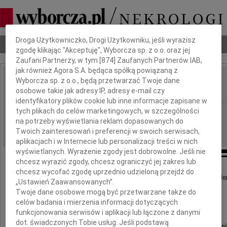
Dbamy o Twoją prywatność
Droga Użytkowniczko, Drogi Użytkowniku, jeśli wyrazisz
Nekrologi
Odeszli
Poradnik pogrzebowy
zgodę klikając "Akceptuję", Wyborcza sp. z o.o. oraz jej
Zaufani Partnerzy, w tym [
874
] Zaufanych Partnerów IAB,
jak również Agora S.A. będąca spółką powiązaną z
Wyborcza sp. z o.o., będą przetwarzać Twoje dane
Eugeniusz Johanowicz
IMIĘ I NAZWISKO:
osobowe takie jak adresy IP, adresy e-mail czy
identyfikatory plików cookie lub inne informacje zapisane w
tych plikach do celów marketingowych, w szczególności
Łódź
REGION:
na potrzeby wyświetlania reklam dopasowanych do
03.11.2020
DATA EMISJI:
Twoich zainteresowań i preferencji w swoich serwisach,
aplikacjach i w Internecie lub personalizacji treści w nich
wyświetlanych. Wyrażenie zgody jest dobrowolne. Jeśli nie
chcesz wyrazić zgody, chcesz ograniczyć jej zakres lub
chcesz wycofać zgodę uprzednio udzieloną przejdź do
"Umarłych wieczność dotąd trwa, dokąd pamięcią się im
„Ustawień Zaawansowanych”.
Twoje dane osobowe mogą być przetwarzane także do
Wisława Szymborska
celów badania i mierzenia informacji dotyczących
funkcjonowania serwisów i aplikacji lub łączone z danymi
dot. świadczonych Tobie usług. Jeśli podstawą
Z głębokim żalem zawiadamiamy, że w dniu 30 październi