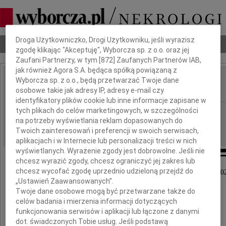
Dbamy o Twoją prywatność
Droga Użytkowniczko, Drogi Użytkowniku, jeśli wyrazisz
Nekrologi
Odeszli
Poradnik pogrzebowy
zgodę klikając "Akceptuję", Wyborcza sp. z o.o. oraz jej
Zaufani Partnerzy, w tym [
872
] Zaufanych Partnerów IAB,
jak również Agora S.A. będąca spółką powiązaną z
Wyborcza sp. z o.o., będą przetwarzać Twoje dane
Andrzej Dębski
IMIĘ I NAZWISKO:
osobowe takie jak adresy IP, adresy e-mail czy
identyfikatory plików cookie lub inne informacje zapisane w
tych plikach do celów marketingowych, w szczególności
Łódź
REGION:
na potrzeby wyświetlania reklam dopasowanych do
02.11.2020
DATA EMISJI:
Twoich zainteresowań i preferencji w swoich serwisach,
aplikacjach i w Internecie lub personalizacji treści w nich
wyświetlanych. Wyrażenie zgody jest dobrowolne. Jeśli nie
chcesz wyrazić zgody, chcesz ograniczyć jej zakres lub
chcesz wycofać zgodę uprzednio udzieloną przejdź do
Z bólem i żalem zawiadamiamy, że 25 października 20
„Ustawień Zaawansowanych”.
zmarł w wieku 77 lat ukochany Tata
Twoje dane osobowe mogą być przetwarzane także do
celów badania i mierzenia informacji dotyczących
funkcjonowania serwisów i aplikacji lub łączone z danymi
dot. świadczonych Tobie usług. Jeśli podstawą