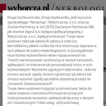
Dbamy o Twoją prywatność
Droga Użytkowniczko, Drogi Użytkowniku, jeśli wyrazisz
Nekrologi
Odeszli
Poradnik pogrzebowy
zgodę klikając "Akceptuję", Wyborcza sp. z o.o. oraz jej
Zaufani Partnerzy, w tym [
872
] Zaufanych Partnerów IAB,
jak również Agora S.A. będąca spółką powiązaną z
Wyborcza sp. z o.o., będą przetwarzać Twoje dane
osobowe takie jak adresy IP, adresy e-mail czy
IMIĘ I NAZWISKO:
identyfikatory plików cookie lub inne informacje zapisane w
Płock
tych plikach do celów marketingowych, w szczególności
REGION:
na potrzeby wyświetlania reklam dopasowanych do
30.10.2020
DATA EMISJI:
Twoich zainteresowań i preferencji w swoich serwisach,
aplikacjach i w Internecie lub personalizacji treści w nich
wyświetlanych. Wyrażenie zgody jest dobrowolne. Jeśli nie
chcesz wyrazić zgody, chcesz ograniczyć jej zakres lub
Pani
chcesz wycofać zgodę uprzednio udzieloną przejdź do
„Ustawień Zaawansowanych”.
Twoje dane osobowe mogą być przetwarzane także do
Małgorzacie Rygalskiej
celów badania i mierzenia informacji dotyczących
funkcjonowania serwisów i aplikacji lub łączone z danymi
wyrazy głębokiego współczucia z powodu śmierc
dot. świadczonych Tobie usług. Jeśli podstawą