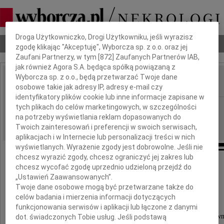
Dbamy o Twoją prywatność
Droga Użytkowniczko, Drogi Użytkowniku, jeśli wyrazisz
Nekrologi
Odeszli
Poradnik pogrzebowy
zgodę klikając "Akceptuję", Wyborcza sp. z o.o. oraz jej
Zaufani Partnerzy, w tym [
872
] Zaufanych Partnerów IAB,
jak również Agora S.A. będąca spółką powiązaną z
Wyborcza sp. z o.o., będą przetwarzać Twoje dane
osobowe takie jak adresy IP, adresy e-mail czy
IMIĘ I NAZWISKO:
identyfikatory plików cookie lub inne informacje zapisane w
Gdańsk
tych plikach do celów marketingowych, w szczególności
REGION:
na potrzeby wyświetlania reklam dopasowanych do
13.07.2010
DATA EMISJI:
Twoich zainteresowań i preferencji w swoich serwisach,
aplikacjach i w Internecie lub personalizacji treści w nich
wyświetlanych. Wyrażenie zgody jest dobrowolne. Jeśli nie
chcesz wyrazić zgody, chcesz ograniczyć jej zakres lub
Koleżance
chcesz wycofać zgodę uprzednio udzieloną przejdź do
„Ustawień Zaawansowanych”.
Twoje dane osobowe mogą być przetwarzane także do
Wirginii Loebl
celów badania i mierzenia informacji dotyczących
funkcjonowania serwisów i aplikacji lub łączone z danymi
Wiceprzewodniczącej Rady Fundatorów Fundacji "Sprawni
dot. świadczonych Tobie usług. Jeśli podstawą