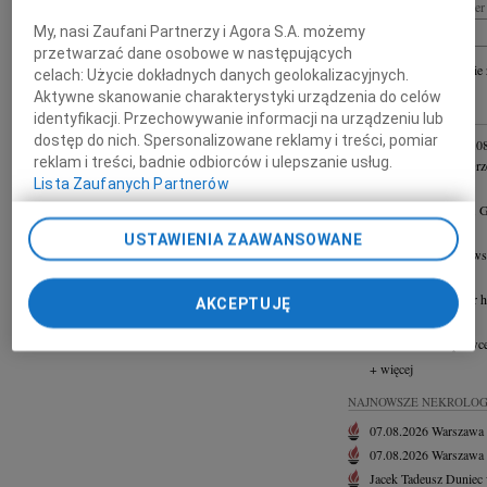
Imię i nazwisko lub numer 
My, nasi Zaufani Partnerzy i Agora S.A. możemy
przetwarzać dane osobowe w następujących
+ szukanie
celach:
Użycie dokładnych danych geolokalizacyjnych.
Aktywne skanowanie charakterystyki urządzenia do celów
INNE NEKROLOGI
identyfikacji. Przechowywanie informacji na urządzeniu lub
dostęp do nich. Spersonalizowane reklamy i treści, pomiar
Ewa Staśkiewicz
03.0
reklam i treści, badnie odbiorców i ulepszanie usług.
Panu Profesorowi Grz
Lista Zaufanych Partnerów
03.08.2026
Lublin
Panu dr hab. n. med. 
31.07.2026
Lublin
USTAWIENIA ZAAWANSOWANE
Wyrazy głębokiego wspó
31.07.2026
Lublin
Naszemu Koledze dr ha
AKCEPTUJĘ
27.07.2026
Lublin
Panu Jackowi Sprawce
+ więcej
NAJNOWSZE NEKROLOG
07.08.2026
Warszawa
07.08.2026
Warszawa
Jacek Tadeusz Duniec