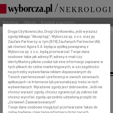
Nekrologi
Odeszli
Poradnik pogrzebowy
Dbamy o Twoją prywatność
Droga Użytkowniczko, Drogi Użytkowniku, jeśli wyrazisz
zgodę klikając "Akceptuję", Wyborcza sp. z o.o. oraz jej
Zaufani Partnerzy, w tym [
874
] Zaufanych Partnerów IAB,
IMIĘ I NAZWISKO:
jak również Agora S.A. będąca spółką powiązaną z
Wyborcza sp. z o.o., będą przetwarzać Twoje dane
Lublin
REGION:
osobowe takie jak adresy IP, adresy e-mail czy
30.10.2020
DATA EMISJI:
identyfikatory plików cookie lub inne informacje zapisane w
tych plikach do celów marketingowych, w szczególności
na potrzeby wyświetlania reklam dopasowanych do
Twoich zainteresowań i preferencji w swoich serwisach,
aplikacjach i w Internecie lub personalizacji treści w nich
Łącząc się w żałobie i smutku
wyświetlanych. Wyrażenie zgody jest dobrowolne. Jeśli nie
z Panem Prezesem
chcesz wyrazić zgody, chcesz ograniczyć jej zakres lub
chcesz wycofać zgodę uprzednio udzieloną przejdź do
Tomaszem Berzyńskim
„Ustawień Zaawansowanych”.
Twoje dane osobowe mogą być przetwarzane także do
celów badania i mierzenia informacji dotyczących