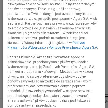
oraz
funkcjonowania serwisów i aplikacji lub łączone z danymi
dot. świadczonych Tobie usług. Jeśli podstawą
Jego Najbliższymi
przetwarzania Twoich danych jest uzasadniony interes
Wyborcza sp. z o.o., jej spółki powiązanej – Agora S.A. – lub
Zaufanych Partnerów, masz prawo wyrazić sprzeciw. Aby
powodu śmierci
to zrobić przejdź do „Ustawień Zaawansowanych” lub
skontaktuj się z administratorem – w zależności od
zakresu sprzeciwu i podmiotu, wobec którego jest
Taty
kierowany. Więcej informacji znajdziesz w
Polityce
Prywatności Wyborcza.pl
i
Polityce Prywatności Agora S.A.
Poprzez kliknięcie "Akceptuję" wyrażasz zgodę na
składamy
zainstalowanie i przechowywanie plików typu cookie
najszczersze kondolencje,
Wyborczej sp. z o. o. jej Zaufanych Partnerów i Agora S.A.
zapewniając o naszej pamięci i modlitwie
na Twoim urządzeniu końcowym. Możesz też w każdej
chwili zmienić swoje preferencje dot. plików cookie,
Koleżanki i Koledzy z TEZET
ponownie wywołując narzędzie do zarządzania Twoimi
preferencjami dot. przetwarzania danych poprzez
odnośnik „Ustawienia prywatności” w stopce serwisu i
przechodząc do sekcji „Ustawienia zaawansowane”.
Zmiana ustawień plików cookie możliwa jest także za
Szukaj nekrologó
pomocą ustawień przeglądarki.