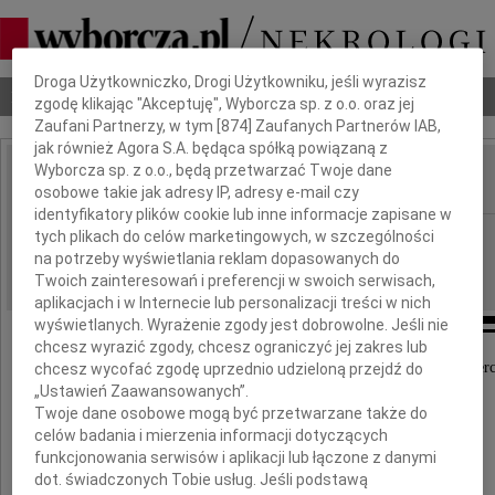
Dbamy o Twoją prywatność
Droga Użytkowniczko, Drogi Użytkowniku, jeśli wyrazisz
Nekrologi
Odeszli
Poradnik pogrzebowy
zgodę klikając "Akceptuję", Wyborcza sp. z o.o. oraz jej
Zaufani Partnerzy, w tym [
874
] Zaufanych Partnerów IAB,
jak również Agora S.A. będąca spółką powiązaną z
Wyborcza sp. z o.o., będą przetwarzać Twoje dane
osobowe takie jak adresy IP, adresy e-mail czy
IMIĘ I NAZWISKO:
identyfikatory plików cookie lub inne informacje zapisane w
Płock
tych plikach do celów marketingowych, w szczególności
REGION:
na potrzeby wyświetlania reklam dopasowanych do
30.10.2020
DATA EMISJI:
Twoich zainteresowań i preferencji w swoich serwisach,
aplikacjach i w Internecie lub personalizacji treści w nich
wyświetlanych. Wyrażenie zgody jest dobrowolne. Jeśli nie
chcesz wyrazić zgody, chcesz ograniczyć jej zakres lub
Wyrazy głębokiego współczucia z powodu śmierc
chcesz wycofać zgodę uprzednio udzieloną przejdź do
„Ustawień Zaawansowanych”.
Mamy
Twoje dane osobowe mogą być przetwarzane także do
celów badania i mierzenia informacji dotyczących
funkcjonowania serwisów i aplikacji lub łączone z danymi
Renacie Cichockiej
dot. świadczonych Tobie usług. Jeśli podstawą