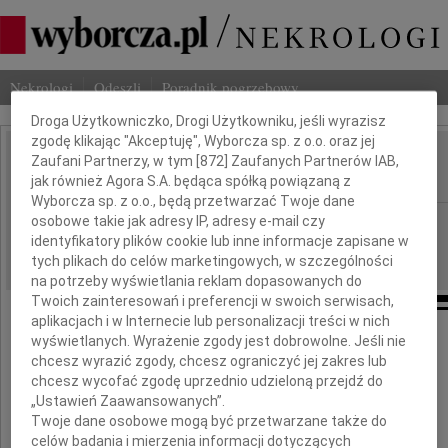
Dbamy o Twoją prywatność
Nekrologi
Odeszli
Poradnik pogrzebowy
Droga Użytkowniczko, Drogi Użytkowniku, jeśli wyrazisz
zgodę klikając "Akceptuję", Wyborcza sp. z o.o. oraz jej
Zaufani Partnerzy, w tym [
872
] Zaufanych Partnerów IAB,
Grzegorz Zaleski
IMIĘ I NAZWISKO:
jak również Agora S.A. będąca spółką powiązaną z
Wyborcza sp. z o.o., będą przetwarzać Twoje dane
osobowe takie jak adresy IP, adresy e-mail czy
Gdańsk
REGION:
identyfikatory plików cookie lub inne informacje zapisane w
29.10.2020
DATA EMISJI:
tych plikach do celów marketingowych, w szczególności
na potrzeby wyświetlania reklam dopasowanych do
Twoich zainteresowań i preferencji w swoich serwisach,
aplikacjach i w Internecie lub personalizacji treści w nich
wyświetlanych. Wyrażenie zgody jest dobrowolne. Jeśli nie
Z ogromnym smutkiem i żalem
chcesz wyrazić zgody, chcesz ograniczyć jej zakres lub
przyjęliśmy wiadomość o śmierci
chcesz wycofać zgodę uprzednio udzieloną przejdź do
„Ustawień Zaawansowanych”.
Twoje dane osobowe mogą być przetwarzane także do
celów badania i mierzenia informacji dotyczących