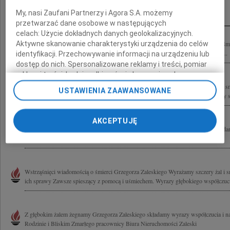
Inne kondolencje
My, nasi Zaufani Partnerzy i Agora S.A. możemy
przetwarzać dane osobowe w następujących
celach:
Użycie dokładnych danych geolokalizacyjnych.
Aktywne skanowanie charakterystyki urządzenia do celów
"Są pożegnania, na które nigdy nie będziemy gotowi" Z ogromnym żalem przyjęliś
serdeczny Kolega z ławy szkolnej ŚP Grzegorz Zaleski Grzesiu, obdarowałeś nas...
identyfikacji. Przechowywanie informacji na urządzeniu lub
dostęp do nich. Spersonalizowane reklamy i treści, pomiar
reklam i treści, badnie odbiorców i ulepszanie usług.
Lista Zaufanych Partnerów
" Można odejść na zawsze, by stale być blisko..." ks. Jan Twardowski Z głębokim s
USTAWIENIA ZAAWANSOWANE
wiadomość o śmierci naszego bliskiego Przyjaciela Grzegorza Zaleskiego Łączymy si
AKCEPTUJĘ
Z ogromnym smutkiem przyjęłyśmy informację o śmierci Grzegorza Zaleskiego gdań
restauratora, który ocalił 100-letnią tradycję najstarszej w Gdańsku polskiej...
Wstrząśnięci wiadomością o śmierci Grzegorza Zaleskiego Wyrażamy szczery żal i sm
ich sprawy Zawsze spieszący z pomocą i uśmiechem. Wyrazy głębokiego współczuci
Z głębokim żalem żegnamy Grzegorza Zaleskiego składamy wyrazy współczucia i na
Rodzinie i Bliskim Zmarłego pracownicy Biura Nieruchomości Zaleski