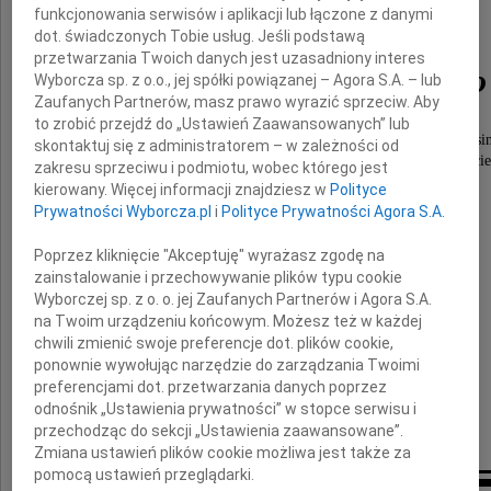
funkcjonowania serwisów i aplikacji lub łączone z danymi
dot. świadczonych Tobie usług. Jeśli podstawą
przetwarzania Twoich danych jest uzasadniony interes
Grzegorza Zaleskiego
Wyborcza sp. z o.o., jej spółki powiązanej – Agora S.A. – lub
Zaufanych Partnerów, masz prawo wyrazić sprzeciw. Aby
to zrobić przejdź do „Ustawień Zaawansowanych” lub
Prawdziwego Przyjaciela, wspaniałego Człowieka i Busi
skontaktuj się z administratorem – w zależności od
niosącego pomoc każdemu w potrzebie, pełnego cie
zakresu sprzeciwu i podmiotu, wobec którego jest
i bezwarunkowej życzliwości
kierowany. Więcej informacji znajdziesz w
Polityce
Prywatności Wyborcza.pl
i
Polityce Prywatności Agora S.A.
Poprzez kliknięcie "Akceptuję" wyrażasz zgodę na
Beacie i Rodzinie
zainstalowanie i przechowywanie plików typu cookie
Wyborczej sp. z o. o. jej Zaufanych Partnerów i Agora S.A.
na Twoim urządzeniu końcowym. Możesz też w każdej
składamy
chwili zmienić swoje preferencje dot. plików cookie,
wyrazy najgłębszego współczucia
ponownie wywołując narzędzie do zarządzania Twoimi
preferencjami dot. przetwarzania danych poprzez
odnośnik „Ustawienia prywatności” w stopce serwisu i
Celina i Tomasz Imielińscy
przechodząc do sekcji „Ustawienia zaawansowane”.
Zmiana ustawień plików cookie możliwa jest także za
pomocą ustawień przeglądarki.