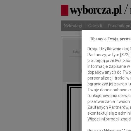
Nekrologi
Odeszli
Poradnik p
Dbamy o Twoją prywa
Droga Użytkowniczko, Dr
IMIĘ I NAZWISKO:
Partnerzy, w tym [
872
]
o.o., będą przetwarzać 
Lublin
REGION:
informacje zapisane w
30.10.2020
DATA EMISJI:
dopasowanych do Twoich
personalizacji treści 
ograniczyć jej zakres
Twoje dane osobowe mo
funkcjonowania serwisó
przetwarzania Twoich da
Zaufanych Partnerów, 
Je
skontaktuj się z admin
Więcej informacji znaj
Wicepreze
Poprzez kliknięcie "Ak