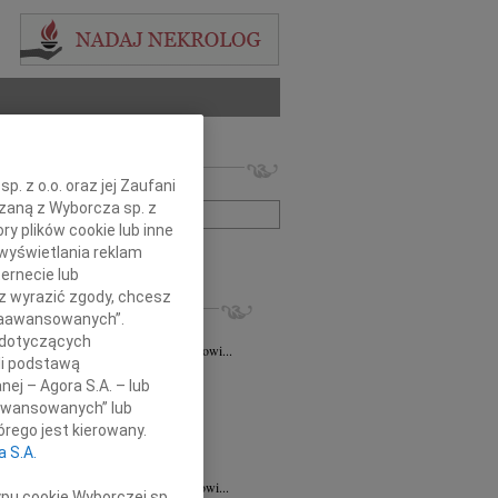
 nekrologów i wspomnień
. z o.o. oraz jej Zaufani
zwisko lub numer ogłoszenia:
ązaną z Wyborcza sp. z
ry plików cookie lub inne
wyświetlania reklam
+ szukanie zaawansowane
ernecie lub
sz wyrazić zgody, chcesz
KROLOGI
 Zaawansowanych”.
taśkiewicz
03.08.2026
Lublin
 dotyczących
Profesorowi Grzegorzowi Staśkiewiczowi...
li podstawą
8.2026
Lublin
nej – Agora S.A. – lub
dr hab. n. med. Grzegorzowi...
aawansowanych” lub
7.2026
Lublin
rego jest kierowany.
y głębokiego współczucia dla dr...
a S.A.
7.2026
Lublin
mu Koledze dr hab. n. med. Grzegorzowi...
ypu cookie Wyborczej sp.