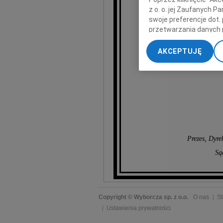
z o. o. jej Zaufanych 
wyr
swoje preferencje dot.
przetwarzania danych 
„Ustawienia zaawansow
AKCEPTUJĘ
My, nasi Zaufani Part
dokładnych danych geol
Przechowywanie informa
treści, badnie odbiorcó
Prezes, Dyre
Są
Copyright © Wyborcza sp. z o.o.
O nas
St
Ustawienia prywatności