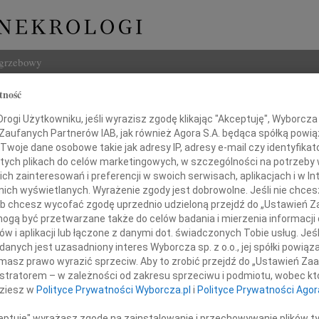
ogrzebowy
tność
Szukaj
ogi Użytkowniku, jeśli wyrazisz zgodę klikając "Akceptuję", Wyborcza sp
Imię i na
 Zaufanych Partnerów IAB, jak również Agora S.A. będąca spółką powi
Twoje dane osobowe takie jak adresy IP, adresy e-mail czy identyfikato
 tych plikach do celów marketingowych, w szczególności na potrzeby 
 zainteresowań i preferencji w swoich serwisach, aplikacjach i w Int
w nich wyświetlanych. Wyrażenie zgody jest dobrowolne. Jeśli nie chce
INNE NE
 lub chcesz wycofać zgodę uprzednio udzieloną przejdź do „Ustawień
Ewa S
gą być przetwarzane także do celów badania i mierzenia informacji
Panu 
w i aplikacji lub łączone z danymi dot. świadczonych Tobie usług. Jeś
Panu
03.0
nych jest uzasadniony interes Wyborcza sp. z o.o., jej spółki powiąza
Panu 
masz prawo wyrazić sprzeciw. Aby to zrobić przejdź do „Ustawień Z
rzemu Danilukowi
31.0
istratorem – w zależności od zakresu sprzeciwu i podmiotu, wobec któ
Wyraz
dziesz w
Polityce Prywatności Wyborcza.pl
i
Polityce Prywatności Agor
31.0
sowi Sądu Apelacyjnego w Lublinie
Nasze
ceptuję" wyrażasz zgodę na zainstalowanie i przechowywanie plików t