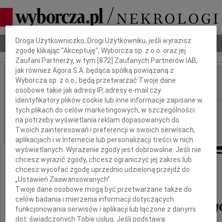
Dbamy o Twoją prywatność
Droga Użytkowniczko, Drogi Użytkowniku, jeśli wyrazisz
Nekrologi
Odeszli
Poradnik pogrzebowy
zgodę klikając "Akceptuję", Wyborcza sp. z o.o. oraz jej
Zaufani Partnerzy, w tym [
872
] Zaufanych Partnerów IAB,
jak również Agora S.A. będąca spółką powiązaną z
Roman Ciechański
Wyborcza sp. z o.o., będą przetwarzać Twoje dane
IMIĘ I NAZWISKO:
osobowe takie jak adresy IP, adresy e-mail czy
identyfikatory plików cookie lub inne informacje zapisane w
Lublin
tych plikach do celów marketingowych, w szczególności
REGION:
na potrzeby wyświetlania reklam dopasowanych do
30.10.2020
DATA EMISJI:
Twoich zainteresowań i preferencji w swoich serwisach,
aplikacjach i w Internecie lub personalizacji treści w nich
wyświetlanych. Wyrażenie zgody jest dobrowolne. Jeśli nie
chcesz wyrazić zgody, chcesz ograniczyć jej zakres lub
Z głębokim smutkiem i żalem żegnamy
chcesz wycofać zgodę uprzednio udzieloną przejdź do
zmarłego w dniu 24 października 2020 r.
„Ustawień Zaawansowanych”.
Twoje dane osobowe mogą być przetwarzane także do
celów badania i mierzenia informacji dotyczących
Romana Ciechańskieg
funkcjonowania serwisów i aplikacji lub łączone z danymi
dot. świadczonych Tobie usług. Jeśli podstawą