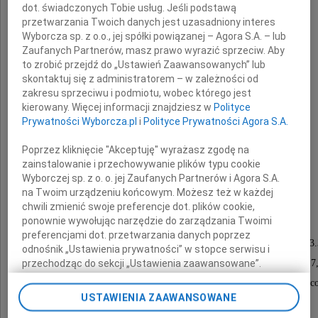
mój kochany Tata,
dot. świadczonych Tobie usług. Jeśli podstawą
przetwarzania Twoich danych jest uzasadniony interes
Wyborcza sp. z o.o., jej spółki powiązanej – Agora S.A. – lub
Zaufanych Partnerów, masz prawo wyrazić sprzeciw. Aby
to zrobić przejdź do „Ustawień Zaawansowanych” lub
skontaktuj się z administratorem – w zależności od
zakresu sprzeciwu i podmiotu, wobec którego jest
kierowany. Więcej informacji znajdziesz w
Polityce
Prywatności Wyborcza.pl
i
Polityce Prywatności Agora S.A.
Poprzez kliknięcie "Akceptuję" wyrażasz zgodę na
Karol Drozd
zainstalowanie i przechowywanie plików typu cookie
Wyborczej sp. z o. o. jej Zaufanych Partnerów i Agora S.A.
na Twoim urządzeniu końcowym. Możesz też w każdej
chwili zmienić swoje preferencje dot. plików cookie,
ponownie wywołując narzędzie do zarządzania Twoimi
Msza święta odprawiona zostanie
preferencjami dot. przetwarzania danych poprzez
w piątek 30 października 2020 roku o godzinie 13
odnośnik „Ustawienia prywatności” w stopce serwisu i
przechodząc do sekcji „Ustawienia zaawansowane”.
w kościele św. Katarzyny, Warszawa, ul Fosa 17
Zmiana ustawień plików cookie możliwa jest także za
po czym nastąpi odprowadzenie na cmentarz miejsc
pomocą ustawień przeglądarki.
USTAWIENIA ZAAWANSOWANE