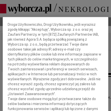
Dbamy o Twoją prywatność
Nekrologi
Odeszli
Poradnik pogrzebowy
Droga Użytkowniczko, Drogi Użytkowniku, jeśli wyrazisz
zgodę klikając "Akceptuję", Wyborcza sp. z o.o. oraz jej
Zaufani Partnerzy, w tym [
872
] Zaufanych Partnerów IAB,
jak również Agora S.A. będąca spółką powiązaną z
Karol Drozd
IMIĘ I NAZWISKO:
Wyborcza sp. z o.o., będą przetwarzać Twoje dane
osobowe takie jak adresy IP, adresy e-mail czy
identyfikatory plików cookie lub inne informacje zapisane w
Kraków
REGION:
tych plikach do celów marketingowych, w szczególności
28.10.2020
DATA EMISJI:
na potrzeby wyświetlania reklam dopasowanych do
Twoich zainteresowań i preferencji w swoich serwisach,
aplikacjach i w Internecie lub personalizacji treści w nich
wyświetlanych. Wyrażenie zgody jest dobrowolne. Jeśli nie
chcesz wyrazić zgody, chcesz ograniczyć jej zakres lub
chcesz wycofać zgodę uprzednio udzieloną przejdź do
„Ustawień Zaawansowanych”.
Pogrążona w głębokim żalu i smutku informuje,
Twoje dane osobowe mogą być przetwarzane także do
celów badania i mierzenia informacji dotyczących
że 18 października 2020 roku zmarł
funkcjonowania serwisów i aplikacji lub łączone z danymi