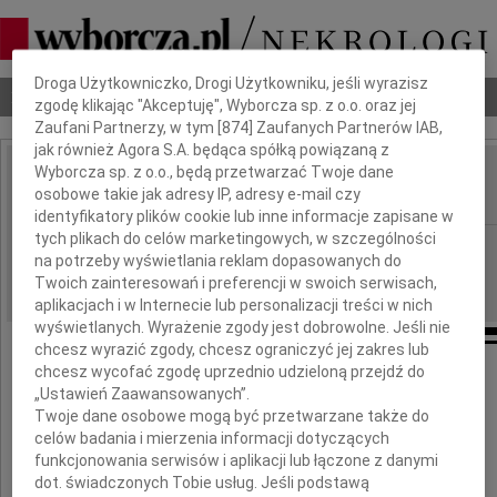
Dbamy o Twoją prywatność
Droga Użytkowniczko, Drogi Użytkowniku, jeśli wyrazisz
Nekrologi
Odeszli
Poradnik pogrzebowy
zgodę klikając "Akceptuję", Wyborcza sp. z o.o. oraz jej
Zaufani Partnerzy, w tym [
874
] Zaufanych Partnerów IAB,
jak również Agora S.A. będąca spółką powiązaną z
Wyborcza sp. z o.o., będą przetwarzać Twoje dane
Leszek Wertejuka
osobowe takie jak adresy IP, adresy e-mail czy
IMIĘ I NAZWISKO:
identyfikatory plików cookie lub inne informacje zapisane w
tych plikach do celów marketingowych, w szczególności
Lublin
REGION:
na potrzeby wyświetlania reklam dopasowanych do
30.10.2020
DATA EMISJI:
Twoich zainteresowań i preferencji w swoich serwisach,
aplikacjach i w Internecie lub personalizacji treści w nich
wyświetlanych. Wyrażenie zgody jest dobrowolne. Jeśli nie
chcesz wyrazić zgody, chcesz ograniczyć jej zakres lub
chcesz wycofać zgodę uprzednio udzieloną przejdź do
„Ustawień Zaawansowanych”.
Z głębokim smutkiem przyjęliśmy
Twoje dane osobowe mogą być przetwarzane także do
wiadomość o śmierci
celów badania i mierzenia informacji dotyczących
funkcjonowania serwisów i aplikacji lub łączone z danymi
dot. świadczonych Tobie usług. Jeśli podstawą