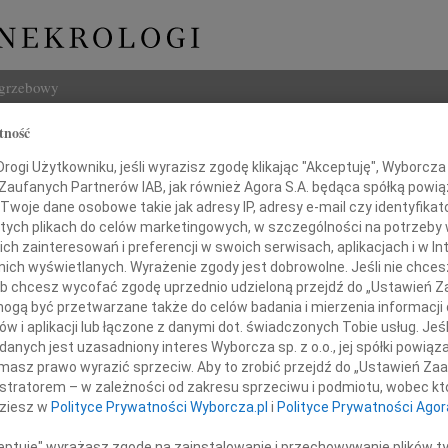
ogrzebowy
tność
Szukaj
 Wertejuk
ogi Użytkowniku, jeśli wyrazisz zgodę klikając "Akceptuję", Wyborcza sp
Imię i na
 Zaufanych Partnerów IAB, jak również Agora S.A. będąca spółką powi
Twoje dane osobowe takie jak adresy IP, adresy e-mail czy identyfikato
 tych plikach do celów marketingowych, w szczególności na potrzeby 
 zainteresowań i preferencji w swoich serwisach, aplikacjach i w Int
w nich wyświetlanych. Wyrażenie zgody jest dobrowolne. Jeśli nie chce
INNE NE
 lub chcesz wycofać zgodę uprzednio udzieloną przejdź do „Ustawień
Ewa S
gą być przetwarzane także do celów badania i mierzenia informacji
Panu 
w i aplikacji lub łączone z danymi dot. świadczonych Tobie usług. Jeś
03.0
alem przyjęliśmy wiadomość o śmierci
nych jest uzasadniony interes Wyborcza sp. z o.o., jej spółki powiąza
Panu 
masz prawo wyrazić sprzeciw. Aby to zrobić przejdź do „Ustawień Z
31.0
istratorem – w zależności od zakresu sprzeciwu i podmiotu, wobec któ
Wyraz
dziesz w
Polityce Prywatności Wyborcza.pl
i
Polityce Prywatności Agor
31.0
Nasze
ceptuję" wyrażasz zgodę na zainstalowanie i przechowywanie plików t