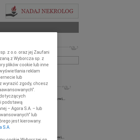
 nekrologów i wspomnień
. z o.o. oraz jej Zaufani
zwisko lub numer ogłoszenia:
ązaną z Wyborcza sp. z
ry plików cookie lub inne
wyświetlania reklam
+ szukanie zaawansowane
ernecie lub
sz wyrazić zgody, chcesz
KROLOGI
 Zaawansowanych”.
taśkiewicz
03.08.2026
Lublin
 dotyczących
Profesorowi Grzegorzowi Staśkiewiczowi...
li podstawą
8.2026
Lublin
nej – Agora S.A. – lub
dr hab. n. med. Grzegorzowi...
aawansowanych” lub
7.2026
Lublin
rego jest kierowany.
y głębokiego współczucia dla dr...
a S.A.
7.2026
Lublin
mu Koledze dr hab. n. med. Grzegorzowi...
ypu cookie Wyborczej sp.