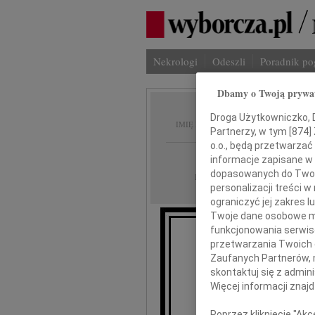
Nekrologi
Odeszli
Poradnik p
Dbamy o Twoją prywa
Leszek
Droga Użytkowniczko, Dr
IMIĘ I NAZWISKO:
Partnerzy, w tym [
874
]
o.o., będą przetwarzać 
Lublin
REGION:
informacje zapisane w
dopasowanych do Twoich
23.10.2020
DATA EMISJI:
personalizacji treści 
ograniczyć jej zakres
Twoje dane osobowe mo
funkcjonowania serwisó
Z głębokim ż
przetwarzania Twoich da
Zaufanych Partnerów, 
skontaktuj się z admin
Więcej informacji znaj
Poprzez kliknięcie "Ak