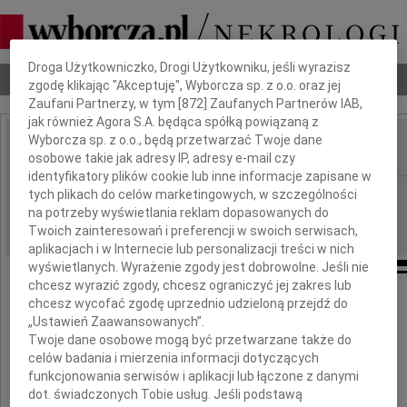
Dbamy o Twoją prywatność
Droga Użytkowniczko, Drogi Użytkowniku, jeśli wyrazisz
Nekrologi
Odeszli
Poradnik pogrzebowy
zgodę klikając "Akceptuję", Wyborcza sp. z o.o. oraz jej
Zaufani Partnerzy, w tym [
872
] Zaufanych Partnerów IAB,
jak również Agora S.A. będąca spółką powiązaną z
Wyborcza sp. z o.o., będą przetwarzać Twoje dane
osobowe takie jak adresy IP, adresy e-mail czy
IMIĘ I NAZWISKO:
identyfikatory plików cookie lub inne informacje zapisane w
Lublin
tych plikach do celów marketingowych, w szczególności
REGION:
na potrzeby wyświetlania reklam dopasowanych do
23.10.2020
DATA EMISJI:
Twoich zainteresowań i preferencji w swoich serwisach,
aplikacjach i w Internecie lub personalizacji treści w nich
wyświetlanych. Wyrażenie zgody jest dobrowolne. Jeśli nie
chcesz wyrazić zgody, chcesz ograniczyć jej zakres lub
Panu Dyrektorowi
chcesz wycofać zgodę uprzednio udzieloną przejdź do
„Ustawień Zaawansowanych”.
Twoje dane osobowe mogą być przetwarzane także do
Piotrowi Szafrańskiemu,
celów badania i mierzenia informacji dotyczących
funkcjonowania serwisów i aplikacji lub łączone z danymi
Jego Rodzinie i Bliskim
dot. świadczonych Tobie usług. Jeśli podstawą