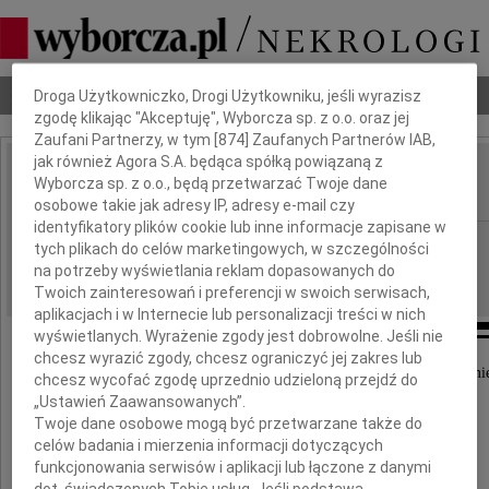
Dbamy o Twoją prywatność
Nekrologi
Odeszli
Poradnik pogrzebowy
Droga Użytkowniczko, Drogi Użytkowniku, jeśli wyrazisz
zgodę klikając "Akceptuję", Wyborcza sp. z o.o. oraz jej
Zaufani Partnerzy, w tym [
874
] Zaufanych Partnerów IAB,
jak również Agora S.A. będąca spółką powiązaną z
Jadwiga Sienkiewicz
Wyborcza sp. z o.o., będą przetwarzać Twoje dane
IMIĘ I NAZWISKO:
osobowe takie jak adresy IP, adresy e-mail czy
identyfikatory plików cookie lub inne informacje zapisane w
Kielce
REGION:
tych plikach do celów marketingowych, w szczególności
na potrzeby wyświetlania reklam dopasowanych do
23.10.2020
DATA EMISJI:
Twoich zainteresowań i preferencji w swoich serwisach,
aplikacjach i w Internecie lub personalizacji treści w nich
wyświetlanych. Wyrażenie zgody jest dobrowolne. Jeśli nie
chcesz wyrazić zgody, chcesz ograniczyć jej zakres lub
Z wielkim smutkiem przyjęliśmy wiadomość o śmie
chcesz wycofać zgodę uprzednio udzieloną przejdź do
„Ustawień Zaawansowanych”.
Jadwigi Sienkiewicz
Twoje dane osobowe mogą być przetwarzane także do
celów badania i mierzenia informacji dotyczących
funkcjonowania serwisów i aplikacji lub łączone z danymi