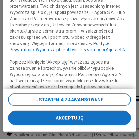
dot. świadczonych Tobie usług. Jeśli podstawą
wnuczki Henryka Sienkiewicza
przetwarzania Twoich danych jest uzasadniony interes
Wyborcza sp. z o.o., jej spółki powiązanej – Agora S.A. – lub
Zaufanych Partnerów, masz prawo wyrazić sprzeciw. Aby
to zrobić przejdź do „Ustawień Zaawansowanych” lub
skontaktuj się z administratorem – w zależności od
zakresu sprzeciwu i podmiotu, wobec którego jest
Rodzinie i Bliskim
kierowany. Więcej informacji znajdziesz w
Polityce
Prywatności Wyborcza.pl
i
Polityce Prywatności Agora S.A.
wyrazy głębokiego współczucia
składają
Poprzez kliknięcie "Akceptuję" wyrażasz zgodę na
zainstalowanie i przechowywanie plików typu cookie
Wyborczej sp. z o. o. jej Zaufanych Partnerów i Agora S.A.
Dyrekcja i Pracownicy
na Twoim urządzeniu końcowym. Możesz też w każdej
Muzeum Narodowego w Kielcach
chwili zmienić swoje preferencje dot. plików cookie,
ponownie wywołując narzędzie do zarządzania Twoimi
preferencjami dot. przetwarzania danych poprzez
USTAWIENIA ZAAWANSOWANE
Inne kondolencje
odnośnik „Ustawienia prywatności” w stopce serwisu i
przechodząc do sekcji „Ustawienia zaawansowane”.
Zmiana ustawień plików cookie możliwa jest także za
AKCEPTUJĘ
pomocą ustawień przeglądarki.
Odeszła Jadwiga Sienkiewicz Wspaniała i dzielna Pani, wnuczka Henryka Sienkiew
współczucia składamy Córce Hance Dziewanowskiej i Synowi Izikowi oraz całej...
My, nasi Zaufani Partnerzy i Agora S.A. możemy