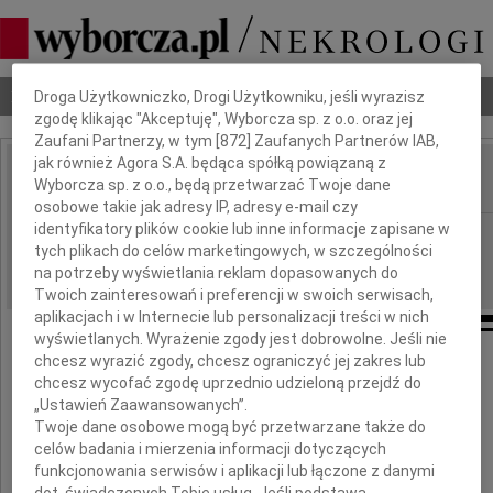
Dbamy o Twoją prywatność
Nekrologi
Odeszli
Poradnik pogrzebowy
Droga Użytkowniczko, Drogi Użytkowniku, jeśli wyrazisz
zgodę klikając "Akceptuję", Wyborcza sp. z o.o. oraz jej
Zaufani Partnerzy, w tym [
872
] Zaufanych Partnerów IAB,
jak również Agora S.A. będąca spółką powiązaną z
Wyborcza sp. z o.o., będą przetwarzać Twoje dane
IMIĘ I NAZWISKO:
osobowe takie jak adresy IP, adresy e-mail czy
identyfikatory plików cookie lub inne informacje zapisane w
Warszawa
REGION:
tych plikach do celów marketingowych, w szczególności
26.09.2009
DATA EMISJI:
na potrzeby wyświetlania reklam dopasowanych do
Twoich zainteresowań i preferencji w swoich serwisach,
aplikacjach i w Internecie lub personalizacji treści w nich
wyświetlanych. Wyrażenie zgody jest dobrowolne. Jeśli nie
chcesz wyrazić zgody, chcesz ograniczyć jej zakres lub
chcesz wycofać zgodę uprzednio udzieloną przejdź do
Z głębokim żalem żegnamy
„Ustawień Zaawansowanych”.
Twoje dane osobowe mogą być przetwarzane także do
celów badania i mierzenia informacji dotyczących
funkcjonowania serwisów i aplikacji lub łączone z danymi
dot. świadczonych Tobie usług. Jeśli podstawą