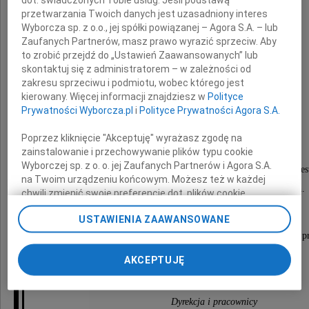
przetwarzania Twoich danych jest uzasadniony interes
Wyborcza sp. z o.o., jej spółki powiązanej – Agora S.A. – lub
Zaufanych Partnerów, masz prawo wyrazić sprzeciw. Aby
dr n. farm.
to zrobić przejdź do „Ustawień Zaawansowanych” lub
skontaktuj się z administratorem – w zależności od
Janinę Piechocką
zakresu sprzeciwu i podmiotu, wobec którego jest
kierowany. Więcej informacji znajdziesz w
Polityce
Prywatności Wyborcza.pl
i
Polityce Prywatności Agora S.A.
emerytowanego, wieloletniego pracownika
Poprzez kliknięcie "Akceptuję" wyrażasz zgodę na
Państwowego Zakładu Higieny,
zainstalowanie i przechowywanie plików typu cookie
Wyborczej sp. z o. o. jej Zaufanych Partnerów i Agora S.A.
wybitnego specjalistę w zakresie badania pozostałości pe
na Twoim urządzeniu końcowym. Możesz też w każdej
autora wielu prac naukowych i metodycznych.
chwili zmienić swoje preferencje dot. plików cookie,
ponownie wywołując narzędzie do zarządzania Twoimi
USTAWIENIA ZAAWANSOWANE
preferencjami dot. przetwarzania danych poprzez
odnośnik „Ustawienia prywatności” w stopce serwisu i
Zawsze pozostanie w naszej pamięci jako Człowiek p
przechodząc do sekcji „Ustawienia zaawansowane”.
szlachetny i wielkiego serca
AKCEPTUJĘ
Zmiana ustawień plików cookie możliwa jest także za
pomocą ustawień przeglądarki.
Dyrekcja i pracownicy
My, nasi Zaufani Partnerzy i Agora S.A. możemy