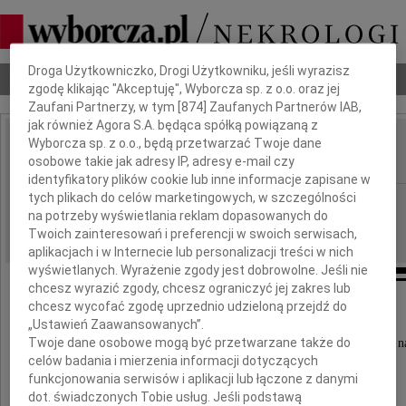
Dbamy o Twoją prywatność
Droga Użytkowniczko, Drogi Użytkowniku, jeśli wyrazisz
Nekrologi
Odeszli
Poradnik pogrzebowy
zgodę klikając "Akceptuję", Wyborcza sp. z o.o. oraz jej
Zaufani Partnerzy, w tym [
874
] Zaufanych Partnerów IAB,
jak również Agora S.A. będąca spółką powiązaną z
Wyborcza sp. z o.o., będą przetwarzać Twoje dane
Janina Maj-Niśkiewicz
IMIĘ I NAZWISKO:
osobowe takie jak adresy IP, adresy e-mail czy
identyfikatory plików cookie lub inne informacje zapisane w
tych plikach do celów marketingowych, w szczególności
Wrocław
REGION:
na potrzeby wyświetlania reklam dopasowanych do
22.10.2020
DATA EMISJI:
Twoich zainteresowań i preferencji w swoich serwisach,
aplikacjach i w Internecie lub personalizacji treści w nich
wyświetlanych. Wyrażenie zgody jest dobrowolne. Jeśli nie
chcesz wyrazić zgody, chcesz ograniczyć jej zakres lub
chcesz wycofać zgodę uprzednio udzieloną przejdź do
Z głębokim żalem zawiadamiamy,
„Ustawień Zaawansowanych”.
Twoje dane osobowe mogą być przetwarzane także do
iż w dniu 19 października 2020 roku odeszła od n
celów badania i mierzenia informacji dotyczących
nasza Najukochańsza Mama i Babcia
funkcjonowania serwisów i aplikacji lub łączone z danymi
dot. świadczonych Tobie usług. Jeśli podstawą