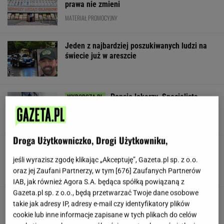
prawa nie zmieni
MATERIAŁ PROMOCYJNY
Jeden z najbardziej poszukiwanych ludzi na
świecie już w areszcie
Pensje lekarzy. Specjalista
hematolog dostał podwyżkę, ale zarabia mniej
SUBSKRYPCJA
Droga Użytkowniczko, Drogi Użytkowniku,
Zmysłowa choreografia Lesar i
Zillmann. Zaprezentowały ją podczas ślubu
jeśli wyrazisz zgodę klikając „Akceptuję”, Gazeta.pl sp. z o.o.
oraz jej Zaufani Partnerzy, w tym [
676
] Zaufanych Partnerów
IAB, jak również Agora S.A. będąca spółką powiązaną z
Gazeta.pl sp. z o.o., będą przetwarzać Twoje dane osobowe
Stachursky pojawił się na scenie "Lata z
takie jak adresy IP, adresy e-mail czy identyfikatory plików
Radiem" i zszokował widzów. "Kto to jest?"
cookie lub inne informacje zapisane w tych plikach do celów