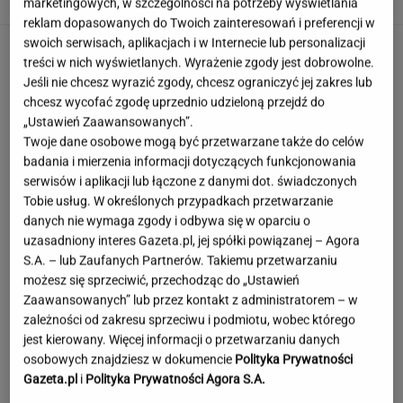
marketingowych, w szczególności na potrzeby wyświetlania
reklam dopasowanych do Twoich zainteresowań i preferencji w
swoich serwisach, aplikacjach i w Internecie lub personalizacji
treści w nich wyświetlanych. Wyrażenie zgody jest dobrowolne.
Jeśli nie chcesz wyrazić zgody, chcesz ograniczyć jej zakres lub
chcesz wycofać zgodę uprzednio udzieloną przejdź do
„Ustawień Zaawansowanych”.
Twoje dane osobowe mogą być przetwarzane także do celów
badania i mierzenia informacji dotyczących funkcjonowania
serwisów i aplikacji lub łączone z danymi dot. świadczonych
Tobie usług. W określonych przypadkach przetwarzanie
danych nie wymaga zgody i odbywa się w oparciu o
uzasadniony interes Gazeta.pl, jej spółki powiązanej – Agora
S.A. – lub Zaufanych Partnerów. Takiemu przetwarzaniu
możesz się sprzeciwić, przechodząc do „Ustawień
Zaawansowanych” lub przez kontakt z administratorem – w
zależności od zakresu sprzeciwu i podmiotu, wobec którego
jest kierowany. Więcej informacji o przetwarzaniu danych
osobowych znajdziesz w dokumencie
Polityka Prywatności
Lewandowski znów strzelił! Pierwsze trafienie
Gazeta.pl
i
Polityka Prywatności Agora S.A.
w Leagues Cup