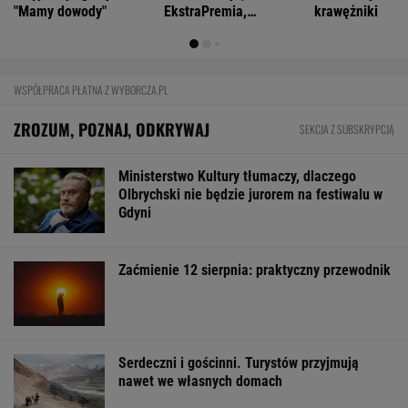
"Mamy dowody"
EkstraPremia,
krawężniki
Kaskada, Lotto,
LottoPlus, MiniLotto,
MultiMulti
WSPÓŁPRACA PŁATNA Z WYBORCZA.PL
ZROZUM, POZNAJ, ODKRYWAJ
SEKCJA Z SUBSKRYPCJĄ
Ministerstwo Kultury tłumaczy, dlaczego
Olbrychski nie będzie jurorem na festiwalu w
Gdyni
Zaćmienie 12 sierpnia: praktyczny przewodnik
Serdeczni i gościnni. Turystów przyjmują
nawet we własnych domach