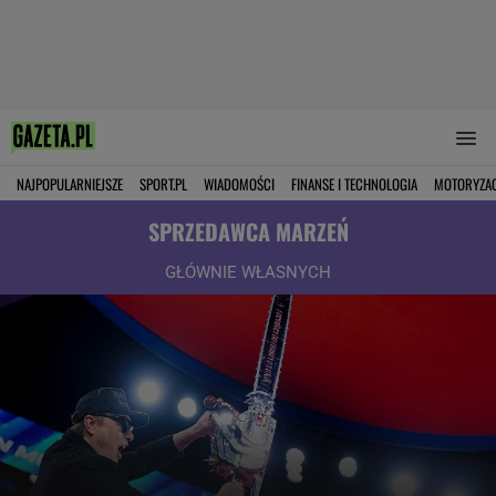
NAJPOPULARNIEJSZE
SPORT.PL
WIADOMOŚCI
FINANSE I TECHNOLOGIA
MOTORYZA
SPRZEDAWCA MARZEŃ
GŁÓWNIE WŁASNYCH