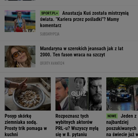
Anastazja Kuś została mistrzynią
świata. "Kariera przez pośladki"? Mamy
komentarz
SUBSKRYPCJA
Mandaryna w szerokich jeansach jak z lat
2000. Ten fason wraca na szczyt
OFERTY AVANTI24
Posyp skórkę
Rozpoznasz tych
Jeden z
ziemniaka sodą.
wybitnych aktorów
najbardziej
Prosty trik pomaga w
PRL-u? Wszyscy mylą
poszukiwanych 
kuchni
się w 8. pytaniu
na świecie już 