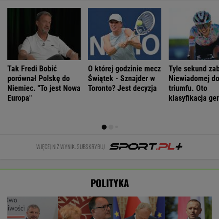
Tak Fredi Bobić
O której godzinie mecz
Tyle sekund za
porównał Polskę do
Świątek - Sznajder w
Niewiadomej d
Niemiec. "To jest Nowa
Toronto? Jest decyzja
triumfu. Oto
Europa"
klasyfikacja ge
Tour de France
WIĘCEJ NIŻ WYNIK. SUBSKRYBUJ
POLITYKA