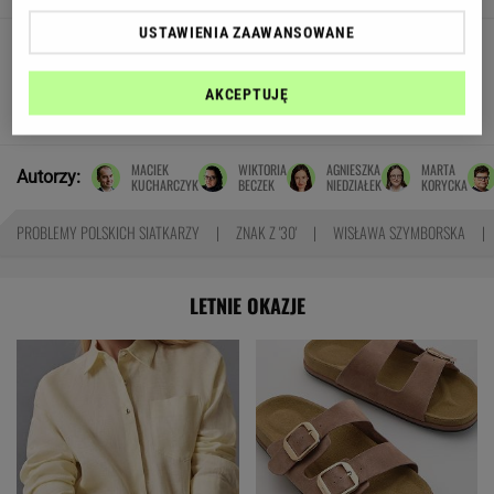
USTAWIENIA ZAAWANSOWANE
Tragiczny wypadek na
Mazurach. Skuter zderzył się z motorówką,
nie żyje 16-latek
AKCEPTUJĘ
SUBSKRYPCJA
MACIEK
WIKTORIA
AGNIESZKA
MARTA
Autorzy:
KUCHARCZYK
BECZEK
NIEDZIAŁEK
KORYCKA
PROBLEMY POLSKICH SIATKARZY
ZNAK Z '30'
WISŁAWA SZYMBORSKA
LETNIE OKAZJE