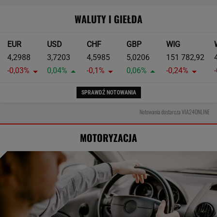
WALUTY I GIEŁDA
EUR
USD
CHF
GBP
WIG
4,2988
3,7203
4,5985
5,0206
151 782,92
-0,03%
0,04%
-0,1%
0,06%
-0,24%
SPRAWDŹ NOTOWANIA
Notowania dostarcza VIA24ONLINE
MOTORYZACJA