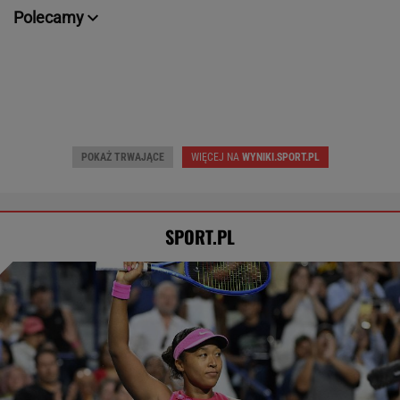
Polecamy
POKAŻ TRWAJĄCE
WIĘCEJ NA
WYNIKI.SPORT.PL
SPORT.PL