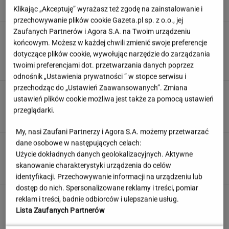
Klikając „Akceptuję” wyrażasz też zgodę na zainstalowanie i
przechowywanie plików cookie Gazeta.pl sp. z o.o., jej
Zaufanych Partnerów i Agora S.A. na Twoim urządzeniu
Anastazja Kuś została mistrzynią
końcowym. Możesz w każdej chwili zmienić swoje preferencje
świata. "Kariera przez pośladki"? Mamy
komentarz
dotyczące plików cookie, wywołując narzędzie do zarządzania
twoimi preferencjami dot. przetwarzania danych poprzez
SUBSKRYPCJA
odnośnik „Ustawienia prywatności ” w stopce serwisu i
przechodząc do „Ustawień Zaawansowanych”. Zmiana
Kulinarny quiz wiedzy. 11/11 zdobędą tylko
ustawień plików cookie możliwa jest także za pomocą ustawień
prawdziwi smakosze!
przeglądarki.
My, nasi Zaufani Partnerzy i Agora S.A. możemy przetwarzać
dane osobowe w następujących celach:
To nie droga na skróty. Matka pokazuje, jak
Użycie dokładnych danych geolokalizacyjnych. Aktywne
naprawdę wygląda edukacja domowa
skanowanie charakterystyki urządzenia do celów
MATERIAŁ PROMOCYJNY
identyfikacji. Przechowywanie informacji na urządzeniu lub
dostęp do nich. Spersonalizowane reklamy i treści, pomiar
Bywa cierpki, ale warto dać mu szansę. Jelita
reklam i treści, badnie odbiorców i ulepszanie usług.
tylko na to czekają
Lista Zaufanych Partnerów