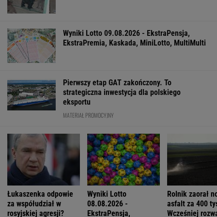
Wyniki Lotto 09.08.2026 - EkstraPensja,
EkstraPremia, Kaskada, MiniLotto, MultiMulti
Pierwszy etap GAT zakończony. To
strategiczna inwestycja dla polskiego
eksportu
MATERIAŁ PROMOCYJNY
Łukaszenka odpowie
Wyniki Lotto
Rolnik zaorał n
za współudział w
08.08.2026 -
asfalt za 400 tys
rosyjskiej agresji?
EkstraPensja,
Wcześniej rozw