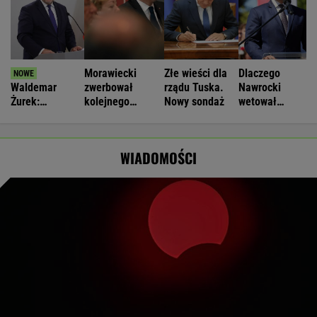
Morawiecki
Złe wieści dla
Dlaczego
Waldemar
zwerbował
rządu Tuska.
Nawrocki
Żurek:
kolejnego
Nowy sondaż
wetował
Ogrywamy
parlamentarzystę
ustawy?
prezydenta. To
PiS. "To nie
Chodzi o "Plan
nasz wielki
rozstanie"
21"
WIADOMOŚCI
sukces