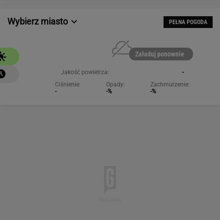
Wybierz miasto
PEŁNA POGODA
Załaduj ponownie
Jakość powietrza:
-
Ciśnienie:
Opady:
Zachmurzenie:
-
-%
-%