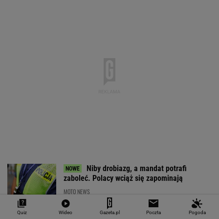
Niby drobiazg, a mandat potrafi
zaboleć. Polacy wciąż się zapominają
MOTO NEWS
Quiz
Wideo
Gazeta.pl
Poczta
Pogoda
To najstarszy znak drogowy w Polsce.