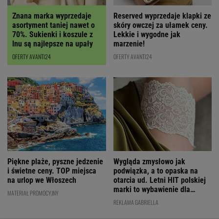
Znana marka wyprzedaje
Reserved wyprzedaje klapki ze
asortyment taniej nawet o
skóry owczej za ułamek ceny.
70%. Sukienki i koszule z
Lekkie i wygodne jak
lnu są najlepsze na upały
marzenie!
OFERTY AVANTI24
OFERTY AVANTI24
Wygląda zmysłowo jak
Piękne plaże, pyszne jedzenie
podwiązka, a to opaska na
i świetne ceny. TOP miejsca
otarcia ud. Letni HIT polskiej
na urlop we Włoszech
marki to wybawienie dla
MATERIAŁ PROMOCYJNY
kobiet!
REKLAMA GABRIELLA