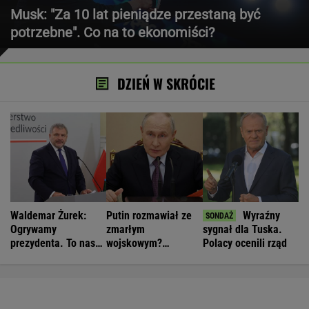
Musk: "Za 10 lat pieniądze przestaną być
potrzebne". Co na to ekonomiści?
DZIEŃ W SKRÓCIE
Waldemar Żurek:
Putin rozmawiał ze
Wyraźny
Ogrywamy
zmarłym
sygnał dla Tuska.
prezydenta. To nasz
wojskowym?
Polacy ocenili rząd
wielki sukces
Zaskakujące
doniesienia