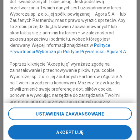
dot. świadczonych Tobie usług. Jeśli podstawą
przetwarzania Twoich danych jest uzasadniony interes
i Jej
Wyborcza sp. z o.o., jej spółki powiązanej – Agora S.A. – lub
Zaufanych Partnerów, masz prawo wyrazić sprzeciw. Aby
Najbliższym
to zrobić przejdź do „Ustawień Zaawansowanych” lub
skontaktuj się z administratorem – w zależności od
zakresu sprzeciwu i podmiotu, wobec którego jest
kierowany. Więcej informacji znajdziesz w
Polityce
serdeczne wyrazy współczucia
Prywatności Wyborcza.pl
i
Polityce Prywatności Agora S.A.
z powodu śmierci
Poprzez kliknięcie "Akceptuję" wyrażasz zgodę na
zainstalowanie i przechowywanie plików typu cookie
Wyborczej sp. z o. o. jej Zaufanych Partnerów i Agora S.A.
Mamy
na Twoim urządzeniu końcowym. Możesz też w każdej
chwili zmienić swoje preferencje dot. plików cookie,
ponownie wywołując narzędzie do zarządzania Twoimi
preferencjami dot. przetwarzania danych poprzez
składają
odnośnik „Ustawienia prywatności” w stopce serwisu i
USTAWIENIA ZAAWANSOWANE
przechodząc do sekcji „Ustawienia zaawansowane”.
Zmiana ustawień plików cookie możliwa jest także za
pomocą ustawień przeglądarki.
Grażyna i Piotr z rodziną
AKCEPTUJĘ
My, nasi Zaufani Partnerzy i Agora S.A. możemy