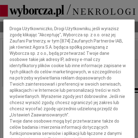
Dbamy o Twoją prywatność
Nekrologi
Odeszli
Poradnik pogrzebowy
Droga Użytkowniczko, Drogi Użytkowniku, jeśli wyrazisz
zgodę klikając "Akceptuję", Wyborcza sp. z o.o. oraz jej
Zaufani Partnerzy, w tym [
874
] Zaufanych Partnerów IAB,
jak również Agora S.A. będąca spółką powiązaną z
Wyborcza sp. z o.o., będą przetwarzać Twoje dane
IMIĘ I NAZWISKO:
osobowe takie jak adresy IP, adresy e-mail czy
Warszawa
identyfikatory plików cookie lub inne informacje zapisane w
REGION:
tych plikach do celów marketingowych, w szczególności
26.09.2009
DATA EMISJI:
na potrzeby wyświetlania reklam dopasowanych do
Twoich zainteresowań i preferencji w swoich serwisach,
aplikacjach i w Internecie lub personalizacji treści w nich
wyświetlanych. Wyrażenie zgody jest dobrowolne. Jeśli nie
chcesz wyrazić zgody, chcesz ograniczyć jej zakres lub
chcesz wycofać zgodę uprzednio udzieloną przejdź do
Drogiej
„Ustawień Zaawansowanych”.
Twoje dane osobowe mogą być przetwarzane także do
Renacie
celów badania i mierzenia informacji dotyczących
funkcjonowania serwisów i aplikacji lub łączone z danymi