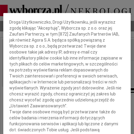
Dbamy o Twoją prywatność
Droga Użytkowniczko, Drogi Użytkowniku, jeśli wyrazisz
Nekrologi
Odeszli
Poradnik pogrzebowy
zgodę klikając "Akceptuję", Wyborcza sp. z o.o. oraz jej
Zaufani Partnerzy, w tym [
872
] Zaufanych Partnerów IAB,
jak również Agora S.A. będąca spółką powiązaną z
Wyborcza sp. z o.o., będą przetwarzać Twoje dane
Magdalena Kasprzak
osobowe takie jak adresy IP, adresy e-mail czy
IMIĘ I NAZWISKO:
identyfikatory plików cookie lub inne informacje zapisane w
tych plikach do celów marketingowych, w szczególności
Częstochowa
REGION:
na potrzeby wyświetlania reklam dopasowanych do
09.10.2020
DATA EMISJI:
Twoich zainteresowań i preferencji w swoich serwisach,
aplikacjach i w Internecie lub personalizacji treści w nich
wyświetlanych. Wyrażenie zgody jest dobrowolne. Jeśli nie
chcesz wyrazić zgody, chcesz ograniczyć jej zakres lub
chcesz wycofać zgodę uprzednio udzieloną przejdź do
Podziękowanie
„Ustawień Zaawansowanych”.
Twoje dane osobowe mogą być przetwarzane także do
Paniom
celów badania i mierzenia informacji dotyczących
ordynator dr n. med. Barbarze Huras
funkcjonowania serwisów i aplikacji lub łączone z danymi
dot. świadczonych Tobie usług. Jeśli podstawą
i lek. med. Dorocie Wojtachnio