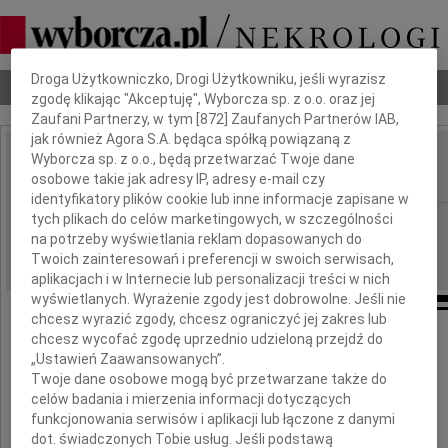
Dbamy o Twoją prywatność
Droga Użytkowniczko, Drogi Użytkowniku, jeśli wyrazisz
Nekrologi
Odeszli
Poradnik pogrzebowy
zgodę klikając "Akceptuję", Wyborcza sp. z o.o. oraz jej
Zaufani Partnerzy, w tym [
872
] Zaufanych Partnerów IAB,
jak również Agora S.A. będąca spółką powiązaną z
Wyborcza sp. z o.o., będą przetwarzać Twoje dane
Marianna Radek
IMIĘ I NAZWISKO:
osobowe takie jak adresy IP, adresy e-mail czy
identyfikatory plików cookie lub inne informacje zapisane w
tych plikach do celów marketingowych, w szczególności
Kielce
REGION:
na potrzeby wyświetlania reklam dopasowanych do
02.10.2020
DATA EMISJI:
Twoich zainteresowań i preferencji w swoich serwisach,
aplikacjach i w Internecie lub personalizacji treści w nich
wyświetlanych. Wyrażenie zgody jest dobrowolne. Jeśli nie
chcesz wyrazić zgody, chcesz ograniczyć jej zakres lub
chcesz wycofać zgodę uprzednio udzieloną przejdź do
Wyrazy głębokiego współczucia dla
„Ustawień Zaawansowanych”.
Twoje dane osobowe mogą być przetwarzane także do
p. Dyrektor ds. Zarządzania NIO-PIB
celów badania i mierzenia informacji dotyczących
funkcjonowania serwisów i aplikacji lub łączone z danymi
Mileny Witczak
dot. świadczonych Tobie usług. Jeśli podstawą