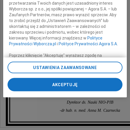
przetwarzania Twoich danych jest uzasadniony interes
Wyborcza sp. z o.o., jej spółki powiązanej – Agora S.A. – lub
z powodu śmierci
Zaufanych Partnerów, masz prawo wyrazić sprzeciw. Aby
to zrobić przejdź do „Ustawień Zaawansowanych” lub
najukochańszej Babci
skontaktuj się z administratorem – w zależności od
zakresu sprzeciwu i podmiotu, wobec którego jest
kierowany. Więcej informacji znajdziesz w
Polityce
Marianny Radek
Prywatności Wyborcza.pl
i
Polityce Prywatności Agora S.A.
Poprzez kliknięcie "Akceptuję" wyrażasz zgodę na
zainstalowanie i przechowywanie plików typu cookie
składa
Wyborczej sp. z o. o. jej Zaufanych Partnerów i Agora S.A.
USTAWIENIA ZAAWANSOWANE
na Twoim urządzeniu końcowym. Możesz też w każdej
chwili zmienić swoje preferencje dot. plików cookie,
Kierownik KNTMKC-NIO-PIB
ponownie wywołując narzędzie do zarządzania Twoimi
AKCEPTUJĘ
-prof. dr hab. n. med. Piotr Rutkowski
preferencjami dot. przetwarzania danych poprzez
odnośnik „Ustawienia prywatności” w stopce serwisu i
przechodząc do sekcji „Ustawienia zaawansowane”.
Dyrektor ds. Nauki NIO-PIB
Zmiana ustawień plików cookie możliwa jest także za
-dr hab. n. med. Anna M. Czarnecka
pomocą ustawień przeglądarki.
My, nasi Zaufani Partnerzy i Agora S.A. możemy