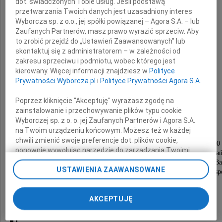
dot. świadczonych Tobie usług. Jeśli podstawą
Z głębokim zalem zawiadamiamy,
przetwarzania Twoich danych jest uzasadniony interes
że w dniu 20 września 2020 roku
Wyborcza sp. z o.o., jej spółki powiązanej – Agora S.A. – lub
odeszła od nas Mama, Babcia, Prababcia
Zaufanych Partnerów, masz prawo wyrazić sprzeciw. Aby
to zrobić przejdź do „Ustawień Zaawansowanych” lub
skontaktuj się z administratorem – w zależności od
zakresu sprzeciwu i podmiotu, wobec którego jest
kierowany. Więcej informacji znajdziesz w
Polityce
Maria
Prywatności Wyborcza.pl
i
Polityce Prywatności Agora S.A.
Gąssowska Lange
Poprzez kliknięcie "Akceptuję" wyrażasz zgodę na
zainstalowanie i przechowywanie plików typu cookie
Wyborczej sp. z o. o. jej Zaufanych Partnerów i Agora S.A.
na Twoim urządzeniu końcowym. Możesz też w każdej
chwili zmienić swoje preferencje dot. plików cookie,
Nabożeństwo zostanie odprawione 25 września 2020
ponownie wywołując narzędzie do zarządzania Twoimi
o godzinie 11.00 w kaplicy pw. Zmartwychwstania Pań
preferencjami dot. przetwarzania danych poprzez
na cmentarzu Ducha Świętego we Wrocławiu, ulica Ba
USTAWIENIA ZAAWANSOWANE
odnośnik „Ustawienia prywatności” w stopce serwisu i
po czym nastąpi odprowadzenie na miejsce wiecznego sp
przechodząc do sekcji „Ustawienia zaawansowane”.
Zmiana ustawień plików cookie możliwa jest także za
W smutku pogrążeni
AKCEPTUJĘ
pomocą ustawień przeglądarki.
Synowie z Rodzinami
My, nasi Zaufani Partnerzy i Agora S.A. możemy