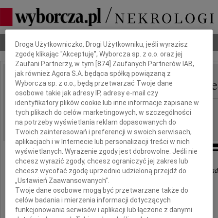
Dbamy o Twoją prywatność
Nekrologi
Odeszli
Poradnik pogrzebowy
Droga Użytkowniczko, Drogi Użytkowniku, jeśli wyrazisz
zgodę klikając "Akceptuję", Wyborcza sp. z o.o. oraz jej
Zaufani Partnerzy, w tym [
874
] Zaufanych Partnerów IAB,
jak również Agora S.A. będąca spółką powiązaną z
Maria Gąssowska Lange
Wyborcza sp. z o.o., będą przetwarzać Twoje dane
IMIĘ I NAZWISKO:
osobowe takie jak adresy IP, adresy e-mail czy
identyfikatory plików cookie lub inne informacje zapisane w
Wrocław
REGION:
tych plikach do celów marketingowych, w szczególności
24.09.2020
na potrzeby wyświetlania reklam dopasowanych do
DATA EMISJI:
Twoich zainteresowań i preferencji w swoich serwisach,
aplikacjach i w Internecie lub personalizacji treści w nich
wyświetlanych. Wyrażenie zgody jest dobrowolne. Jeśli nie
chcesz wyrazić zgody, chcesz ograniczyć jej zakres lub
chcesz wycofać zgodę uprzednio udzieloną przejdź do
"W momencie śmierci bliskiego uderza człowieka świa
„Ustawień Zaawansowanych”.
niczym nie dającej się zapełnić pustki"
Twoje dane osobowe mogą być przetwarzane także do
Józef Tischner
celów badania i mierzenia informacji dotyczących
funkcjonowania serwisów i aplikacji lub łączone z danymi