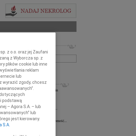
 nekrologów i wspomnień
zwisko lub numer ogłoszenia:
. z o.o. oraz jej Zaufani
ązaną z Wyborcza sp. z
ry plików cookie lub inne
+ szukanie zaawansowane
wyświetlania reklam
ernecie lub
KROLOGI
sz wyrazić zgody, chcesz
 Zaawansowanych”.
andra Szpaczyńska
29.07.2026
Szczecin
 dotyczących
lkim smutkiem i żalem przyjąłem...
li podstawą
7.2026
Szczecin
nej – Agora S.A. – lub
mec. Joannie Martyniuk-Plasze wyrazy...
aawansowanych” lub
rd Ciupak
08.07.2026
Szczecin
rego jest kierowany.
lkim smutkiem i żalem przyjąłem wiadomość...
a S.A.
sław Pietrzak
25.06.2026
Szczecin
lkim smutkiem i żalem przyjąłem...