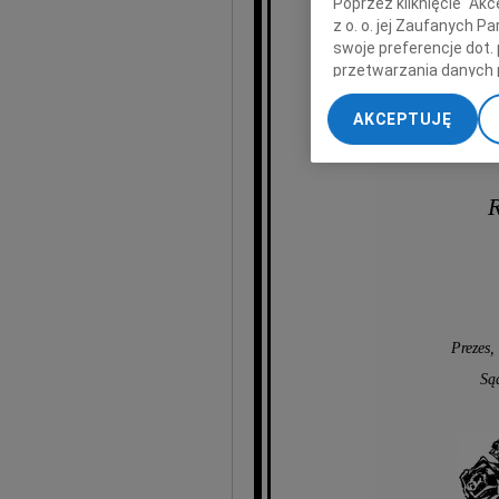
Poprzez kliknięcie "Ak
z o. o. jej Zaufanych 
swoje preferencje dot.
Bogus
przetwarzania danych 
„Ustawienia zaawansow
Sędziego Sądu Ap
AKCEPTUJĘ
My, nasi Zaufani Part
dokładnych danych geol
Przechowywanie informa
R
treści, badnie odbiorcó
Prezes,
Są