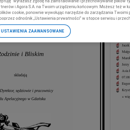
ceptuję" wyrażasz zgodę na zainstalowanie i przechowywanie plików t
Zeno
Partnerów i Agora S.A. na Twoim urządzeniu końcowym. Możesz też w ka
Z wie
 plików cookie, ponownie wywołując narzędzie do zarządzania Twoimi 
ława Kamińskiego
+ wię
poprzez odnośnik „Ustawienia prywatności” w stopce serwisu i przec
ane”. Zmiana ustawień plików cookie możliwa jest także za pomocą u
NAJNOWS
elacyjnego w Gdańsku w stanie spoczynku
USTAWIENIA ZAAWANSOWANE
07.0
nerzy i Agora S.A. możemy przetwarzać dane osobowe w następującyc
07.0
okalizacyjnych. Aktywne skanowanie charakterystyki urządzenia do ce
Jacek
cji na urządzeniu lub dostęp do nich. Spersonalizowane reklamy i tre
Małgo
odzinie i Bliskim
w i ulepszanie usług.
Lista Zaufanych Partnerów
Marek
Jerzy
Asia
składają
07.0
Eugen
Kryst
 Dyrektor, sędziowie i pracownicy
+ wię
du Apelacyjnego w Gdańsku