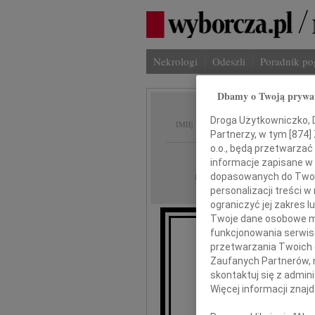
Nekrologi
Odeszli
Poradnik p
Dbamy o Twoją prywa
Bogusł
Droga Użytkowniczko, Dr
IMIĘ I NAZWISKO:
Partnerzy, w tym [
874
]
o.o., będą przetwarzać 
Szczecin
REGION:
informacje zapisane w
25.09.2020
dopasowanych do Twoich
DATA EMISJI:
personalizacji treści 
ograniczyć jej zakres
Twoje dane osobowe mo
funkcjonowania serwisó
przetwarzania Twoich da
Zaufanych Partnerów, 
skontaktuj się z admin
Więcej informacji znaj