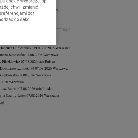
ypu cookie Wyborczej sp.
n Decyk
12.06.2026
Szczecin
żdej chwili zmienić
lkim smutkiem zawiadamiamy, że dnia 9...
preferencjami dot.
cej
hodząc do sekcji
stawień przeglądarki.
ZE NEKROLOGI, KONDOLENCJE
8.2026
Warszawa
h celach:
Użycie
8.2026
Warszawa
lów identyfikacji.
 Tadeusz Duniec
wiek: 79
07.08.2026
Warszawa
ści, pomiar reklam i
rzata Kościelska
07.08.2026
Warszawa
 Pliszkiewicz
07.08.2026
cała Polska
 Downarowicz
wiek: 94
07.08.2026
Warszawa
 Kułakowska
07.08.2026
Warszawa
8.2026
Warszawa
iusz Butruk
07.08.2026
cała Polska
yna Czerny-Latek
07.08.2026
Warszawa
cej