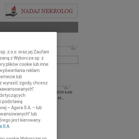
 nekrologów i wspomnień
. z o.o. oraz jej Zaufani
zwisko lub numer ogłoszenia:
ązaną z Wyborcza sp. z
ry plików cookie lub inne
wyświetlania reklam
+ szukanie zaawansowane
ernecie lub
sz wyrazić zgody, chcesz
KROLOGI
 Zaawansowanych”.
awa Jankiewicz-Ferszt
wiek: 85
23.07.2026
Łódź
 dotyczących
bokim żalem zawiadamiam, że w wieku 85...
li podstawą
ej Szereda
14.07.2026
Łódź
nej – Agora S.A. – lub
u 8 lipca 2026 roku odszedł od nas...
aawansowanych” lub
 Styczyński
28.05.2026
Łódź
rego jest kierowany.
bokim smutkiem i żalem przyjęliśmy...
a S.A.
sz Gwizdała
27.05.2026
Łódź
j mija dziesięć lat od dnia, kiedy...
ypu cookie Wyborczej sp.