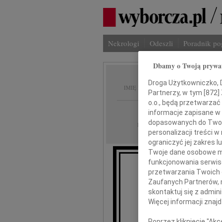
Nekrologi
Odeszli
Poradnik p
Dbamy o Twoją prywa
Andrze
Droga Użytkowniczko, Dr
IMIĘ I NAZWISKO:
Partnerzy, w tym [
872
]
o.o., będą przetwarzać 
Łódź
REGION:
informacje zapisane w
dopasowanych do Twoich
17.09.2020
DATA EMISJI:
personalizacji treści 
ograniczyć jej zakres
Twoje dane osobowe mo
funkcjonowania serwisó
Z wielki
przetwarzania Twoich da
że 
Zaufanych Partnerów, 
zma
skontaktuj się z admin
Więcej informacji znaj
Poprzez kliknięcie "Ak