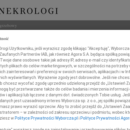
ogrzebowy
tność
Szukaj
j Robaszkiewicz
ogi Użytkowniku, jeśli wyrazisz zgodę klikając "Akceptuję", Wyborcza sp
Imię i na
 Zaufanych Partnerów IAB, jak również Agora S.A. będąca spółką powi
Twoje dane osobowe takie jak adresy IP, adresy e-mail czy identyfikato
 tych plikach do celów marketingowych, w szczególności na potrzeby 
 zainteresowań i preferencji w swoich serwisach, aplikacjach i w Int
w nich wyświetlanych. Wyrażenie zgody jest dobrowolne. Jeśli nie chce
INNE NE
 lub chcesz wycofać zgodę uprzednio udzieloną przejdź do „Ustawień
Czesł
gą być przetwarzane także do celów badania i mierzenia informacji
Z głę
w i aplikacji lub łączone z danymi dot. świadczonych Tobie usług. Jeś
Andrz
m żalem i smutkiem zawiadamiamy,
nych jest uzasadniony interes Wyborcza sp. z o.o., jej spółki powiąza
W dni
w dniu 8 września 2020 roku
masz prawo wyrazić sprzeciw. Aby to zrobić przejdź do „Ustawień Z
Marek
rł w wieku 62 lat nasz Brat
istratorem – w zależności od zakresu sprzeciwu i podmiotu, wobec któ
Z głę
dziesz w
Polityce Prywatności Wyborcza.pl
i
Polityce Prywatności Agor
Barto
Dzisia
ceptuję" wyrażasz zgodę na zainstalowanie i przechowywanie plików t