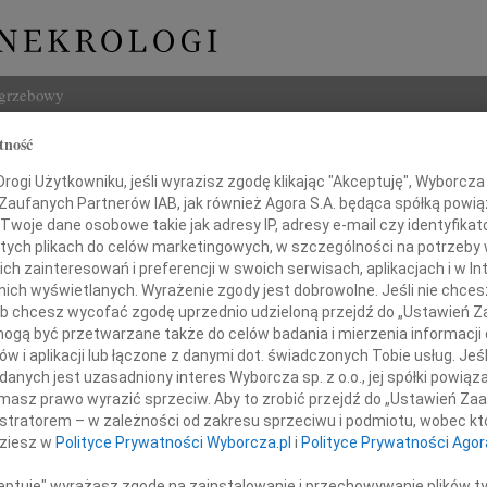
ogrzebowy
tność
Szukaj
ogi Użytkowniku, jeśli wyrazisz zgodę klikając "Akceptuję", Wyborcza sp
Imię i na
 Zaufanych Partnerów IAB, jak również Agora S.A. będąca spółką powi
Twoje dane osobowe takie jak adresy IP, adresy e-mail czy identyfikato
 tych plikach do celów marketingowych, w szczególności na potrzeby 
 zainteresowań i preferencji w swoich serwisach, aplikacjach i w Int
w nich wyświetlanych. Wyrażenie zgody jest dobrowolne. Jeśli nie chce
INNE NE
 lub chcesz wycofać zgodę uprzednio udzieloną przejdź do „Ustawień
06.0
gą być przetwarzane także do celów badania i mierzenia informacji
Drogi
w i aplikacji lub łączone z danymi dot. świadczonych Tobie usług. Jeś
okiego żalu i szczerego współczucia
Marci
nych jest uzasadniony interes Wyborcza sp. z o.o., jej spółki powiąza
z powodu śmierci
Z głę
masz prawo wyrazić sprzeciw. Aby to zrobić przejdź do „Ustawień Z
Tadeu
istratorem – w zależności od zakresu sprzeciwu i podmiotu, wobec któ
Męża
Z głę
dziesz w
Polityce Prywatności Wyborcza.pl
i
Polityce Prywatności Agor
02.0
Drogi
ceptuję" wyrażasz zgodę na zainstalowanie i przechowywanie plików t