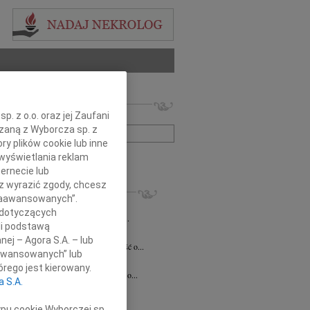
 nekrologów i wspomnień
. z o.o. oraz jej Zaufani
zwisko lub numer ogłoszenia:
ązaną z Wyborcza sp. z
ry plików cookie lub inne
wyświetlania reklam
+ szukanie zaawansowane
ernecie lub
sz wyrazić zgody, chcesz
KROLOGI
 Zaawansowanych”.
8.2026
Katowice
 dotyczących
ej Koleżance Sabinie Kacan składamy...
li podstawą
n Kurek
24.07.2026
Katowice
nej – Agora S.A. – lub
bokim smutkiem przyjęliśmy wiadomość o...
aawansowanych” lub
sz Zając
15.07.2026
Katowice
rego jest kierowany.
bokim smutkiem przyjąłem wiadomość o...
a S.A.
7.2026
Katowice
 Krystianie z ogromnym smutkiem...
ypu cookie Wyborczej sp.