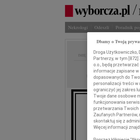
Nekrologi
Odeszli
Poradnik p
Dbamy o Twoją prywa
Droga Użytkowniczko, Dr
IMIĘ I NAZWISKO:
Partnerzy, w tym [
872
]
o.o., będą przetwarzać 
Katowice
REGION:
informacje zapisane w
09.07.2010
DATA EMISJI:
dopasowanych do Twoich
personalizacji treści 
ograniczyć jej zakres
Twoje dane osobowe mo
funkcjonowania serwisó
Wyrazy głęb
przetwarzania Twoich da
Zaufanych Partnerów, 
skontaktuj się z admin
Więcej informacji znaj
Poprzez kliknięcie "Ak