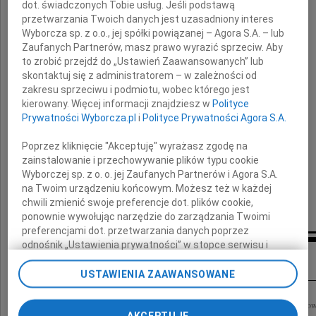
dot. świadczonych Tobie usług. Jeśli podstawą
przetwarzania Twoich danych jest uzasadniony interes
Wyborcza sp. z o.o., jej spółki powiązanej – Agora S.A. – lub
Sędziego Sądu Okręgowego we Wrocławiu
w stanie spoczynku.
Zaufanych Partnerów, masz prawo wyrazić sprzeciw. Aby
to zrobić przejdź do „Ustawień Zaawansowanych” lub
skontaktuj się z administratorem – w zależności od
Wyrazy głębokiego współczucia
zakresu sprzeciwu i podmiotu, wobec którego jest
kierowany. Więcej informacji znajdziesz w
Polityce
Rodzinie
Prywatności Wyborcza.pl
i
Polityce Prywatności Agora S.A.
Poprzez kliknięcie "Akceptuję" wyrażasz zgodę na
składają
zainstalowanie i przechowywanie plików typu cookie
Wyborczej sp. z o. o. jej Zaufanych Partnerów i Agora S.A.
koleżanki i koledzy Małgosi
na Twoim urządzeniu końcowym. Możesz też w każdej
chwili zmienić swoje preferencje dot. plików cookie,
ze studiów
ponownie wywołując narzędzie do zarządzania Twoimi
preferencjami dot. przetwarzania danych poprzez
odnośnik „Ustawienia prywatności” w stopce serwisu i
Inne kondolencje
przechodząc do sekcji „Ustawienia zaawansowane”.
Zmiana ustawień plików cookie możliwa jest także za
USTAWIENIA ZAAWANSOWANE
pomocą ustawień przeglądarki.
Z ogromnym żalem żegnamy Małgorzatę Dąbrowską-Wajdę Sędziego Sądu Rejono
My, nasi Zaufani Partnerzy i Agora S.A. możemy
AKCEPTUJĘ