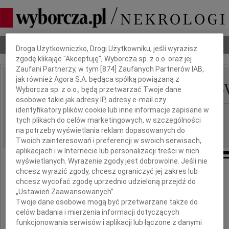
Dbamy o Twoją prywatność
Nekrologi
Odeszli
Poradnik pogrzebowy
Droga Użytkowniczko, Drogi Użytkowniku, jeśli wyrazisz
zgodę klikając "Akceptuję", Wyborcza sp. z o.o. oraz jej
Zaufani Partnerzy, w tym [
874
] Zaufanych Partnerów IAB,
jak również Agora S.A. będąca spółką powiązaną z
Małgorzata Dąbrowska-
Wyborcza sp. z o.o., będą przetwarzać Twoje dane
IMIĘ I NAZWISKO:
osobowe takie jak adresy IP, adresy e-mail czy
identyfikatory plików cookie lub inne informacje zapisane w
Wrocław
REGION:
tych plikach do celów marketingowych, w szczególności
09.07.2010
DATA EMISJI:
na potrzeby wyświetlania reklam dopasowanych do
Twoich zainteresowań i preferencji w swoich serwisach,
aplikacjach i w Internecie lub personalizacji treści w nich
wyświetlanych. Wyrażenie zgody jest dobrowolne. Jeśli nie
chcesz wyrazić zgody, chcesz ograniczyć jej zakres lub
Z głębokim smutkiem żegnamy
chcesz wycofać zgodę uprzednio udzieloną przejdź do
„Ustawień Zaawansowanych”.
Małgorzatę
Twoje dane osobowe mogą być przetwarzane także do
celów badania i mierzenia informacji dotyczących
Dąbrowską-Wajdę
funkcjonowania serwisów i aplikacji lub łączone z danymi