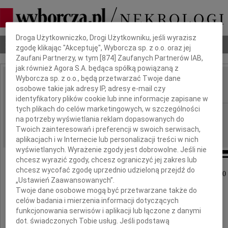
Dbamy o Twoją prywatność
Droga Użytkowniczko, Drogi Użytkowniku, jeśli wyrazisz
Nekrologi
Odeszli
Poradnik pogrzebowy
zgodę klikając "Akceptuję", Wyborcza sp. z o.o. oraz jej
Zaufani Partnerzy, w tym [
874
] Zaufanych Partnerów IAB,
jak również Agora S.A. będąca spółką powiązaną z
Wyborcza sp. z o.o., będą przetwarzać Twoje dane
Jarosław Wachowiec
osobowe takie jak adresy IP, adresy e-mail czy
IMIĘ I NAZWISKO:
identyfikatory plików cookie lub inne informacje zapisane w
tych plikach do celów marketingowych, w szczególności
Poznań
REGION:
na potrzeby wyświetlania reklam dopasowanych do
15.09.2020
DATA EMISJI:
Twoich zainteresowań i preferencji w swoich serwisach,
aplikacjach i w Internecie lub personalizacji treści w nich
wyświetlanych. Wyrażenie zgody jest dobrowolne. Jeśli nie
chcesz wyrazić zgody, chcesz ograniczyć jej zakres lub
chcesz wycofać zgodę uprzednio udzieloną przejdź do
Z żalem zawiadamiamy, że w dniu 11 września 2020
„Ustawień Zaawansowanych”.
zmarł w wieku 62 lat
Twoje dane osobowe mogą być przetwarzane także do
celów badania i mierzenia informacji dotyczących
funkcjonowania serwisów i aplikacji lub łączone z danymi
dot. świadczonych Tobie usług. Jeśli podstawą