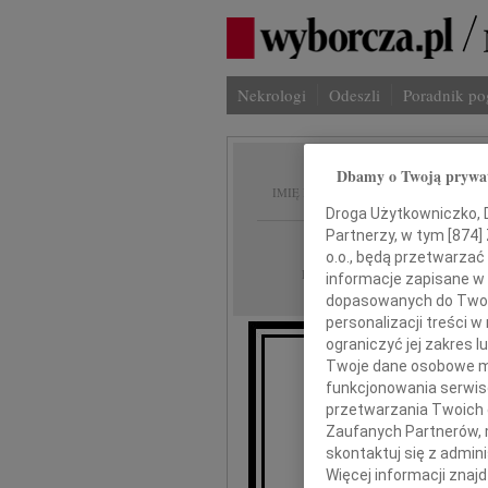
Nekrologi
Odeszli
Poradnik p
Dbamy o Twoją prywa
Mirosł
IMIĘ I NAZWISKO:
Droga Użytkowniczko, Dr
Partnerzy, w tym [
874
]
Łódź
REGION:
o.o., będą przetwarzać 
14.09.2020
DATA EMISJI:
informacje zapisane w
dopasowanych do Twoich
personalizacji treści 
ograniczyć jej zakres
Twoje dane osobowe mo
funkcjonowania serwisó
przetwarzania Twoich da
Z głębokim żalem za
Zaufanych Partnerów, 
skontaktuj się z admin
Więcej informacji znaj