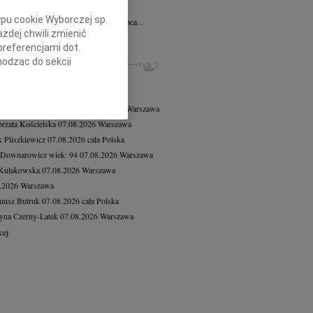
ysław Małysz
10.07.2026
Łódź
ypu cookie Wyborczej sp.
omnym smutkiem informujemy, że 4 lipca...
żdej chwili zmienić
cej
preferencjami dot.
ZE NEKROLOGI, KONDOLENCJE
hodząc do sekcji
stawień przeglądarki.
8.2026
Warszawa
8.2026
Warszawa
h celach:
Użycie
 Tadeusz Duniec
wiek: 79
07.08.2026
Warszawa
lów identyfikacji.
rzata Kościelska
07.08.2026
Warszawa
ści, pomiar reklam i
 Pliszkiewicz
07.08.2026
cała Polska
 Downarowicz
wiek: 94
07.08.2026
Warszawa
 Kułakowska
07.08.2026
Warszawa
8.2026
Warszawa
iusz Butruk
07.08.2026
cała Polska
yna Czerny-Latek
07.08.2026
Warszawa
cej