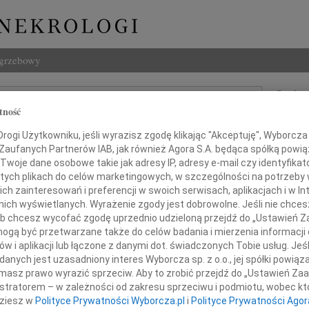
ogrzebowy
Szukaj
tność
aw Marcinkowski
Imię i na
ogi Użytkowniku, jeśli wyrazisz zgodę klikając "Akceptuję", Wyborcza sp
 Zaufanych Partnerów IAB, jak również Agora S.A. będąca spółką powi
Twoje dane osobowe takie jak adresy IP, adresy e-mail czy identyfikato
 tych plikach do celów marketingowych, w szczególności na potrzeby 
INNE NE
 zainteresowań i preferencji w swoich serwisach, aplikacjach i w Int
w nich wyświetlanych. Wyrażenie zgody jest dobrowolne. Jeśli nie chce
Wand
Z głę
 lub chcesz wycofać zgodę uprzednio udzieloną przejdź do „Ustawień
gą być przetwarzane także do celów badania i mierzenia informacji
Tadeu
w i aplikacji lub łączone z danymi dot. świadczonych Tobie usług. Jeś
Z głę
nych jest uzasadniony interes Wyborcza sp. z o.o., jej spółki powiąza
Adam
wiadamiamy, że dnia 9 września 2020 r. zmarł
masz prawo wyrazić sprzeciw. Aby to zrobić przejdź do „Ustawień Z
W dni
w wieku 94 lat
istratorem – w zależności od zakresu sprzeciwu i podmiotu, wobec któ
Jan R
dziesz w
Polityce Prywatności Wyborcza.pl
i
Polityce Prywatności Agor
W dni