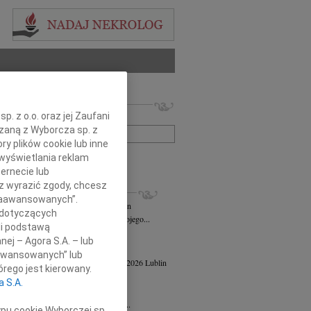
 nekrologów i wspomnień
. z o.o. oraz jej Zaufani
zwisko lub numer ogłoszenia:
ązaną z Wyborcza sp. z
ry plików cookie lub inne
wyświetlania reklam
+ szukanie zaawansowane
ernecie lub
sz wyrazić zgody, chcesz
KROLOGI
 Zaawansowanych”.
n Maks Jelenkowski
04.08.2026
Lublin
 dotyczących
bokim żalem zawiadamiam o śmierci mojego...
li podstawą
ej Szostek
27.07.2026
Lublin
nej – Agora S.A. – lub
21 lipca 2026 roku zmarł Ks. prof. dr...
aawansowanych” lub
a Powiłańska - Mazur
wiek: 84
17.04.2026
Lublin
rego jest kierowany.
u 14 kwietnia 2026 roku zmarła,...
a S.A.
 Strużyna
24.02.2026
Lublin
u 11 lutego 2026 roku w wieku 82 lat...
ypu cookie Wyborczej sp.