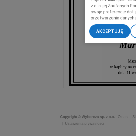
z o. o. jej Zaufanych 
swoje preferencje dot.
przetwarzania danych 
„Ustawienia zaawansow
AKCEPTUJĘ
My, nasi Zaufani Part
dokładnych danych geol
Mar
Przechowywanie informa
treści, badnie odbiorcó
Msza
w kaplicy na c
dnia 11 wr
Copyright © Wyborcza sp. z o.o.
O nas
St
Ustawienia prywatności