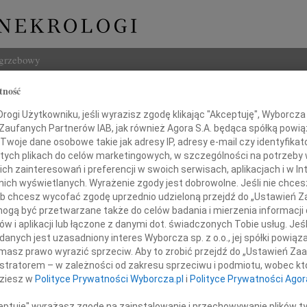
ogrzebowy
tność
Szukaj
Mikos-Bielak
ogi Użytkowniku, jeśli wyrazisz zgodę klikając "Akceptuję", Wyborcza sp
Imię i na
 Zaufanych Partnerów IAB, jak również Agora S.A. będąca spółką powi
Twoje dane osobowe takie jak adresy IP, adresy e-mail czy identyfikato
 tych plikach do celów marketingowych, w szczególności na potrzeby 
 zainteresowań i preferencji w swoich serwisach, aplikacjach i w Int
w nich wyświetlanych. Wyrażenie zgody jest dobrowolne. Jeśli nie chce
INNE NE
 lub chcesz wycofać zgodę uprzednio udzieloną przejdź do „Ustawień
Maria
gą być przetwarzane także do celów badania i mierzenia informacji
Z głę
w i aplikacji lub łączone z danymi dot. świadczonych Tobie usług. Jeś
Andrz
lkim smutkiem zawiadamiamy,
nych jest uzasadniony interes Wyborcza sp. z o.o., jej spółki powiąza
Dnia 
 września 2020 roku odeszła od nas
masz prawo wyrazić sprzeciw. Aby to zrobić przejdź do „Ustawień Z
Danut
t najukochańsza Mama, Babcia i Siostra
istratorem – w zależności od zakresu sprzeciwu i podmiotu, wobec któ
W dni
 wykładowca i pracownik naukowy
dziesz w
Polityce Prywatności Wyborcza.pl
i
Polityce Prywatności Agor
ytetu Przyrodniczego w Lublinie
Jerzy
W dni
ceptuję" wyrażasz zgodę na zainstalowanie i przechowywanie plików t