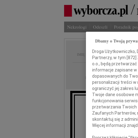
Nekrologi
Odeszli
Poradnik p
Dbamy o Twoją prywa
Maria 
Droga Użytkowniczko, Dr
IMIĘ I NAZWISKO:
Partnerzy, w tym [
872
]
o.o., będą przetwarzać 
Lublin
REGION:
informacje zapisane w
dopasowanych do Twoich
11.09.2020
DATA EMISJI:
personalizacji treści 
ograniczyć jej zakres
Twoje dane osobowe mo
funkcjonowania serwisó
Z wie
przetwarzania Twoich da
że dnia 5
Zaufanych Partnerów, 
w wieku 79 la
skontaktuj się z admin
zasłużony
Więcej informacji znaj
Uniwers
Poprzez kliknięcie "Ak