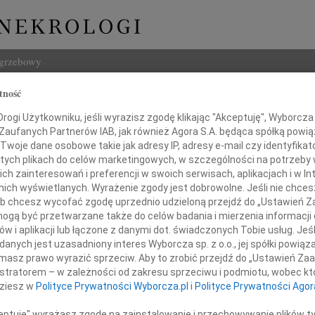
ogrzebowy
tność
Szukaj
awa Kusiak
ogi Użytkowniku, jeśli wyrazisz zgodę klikając "Akceptuję", Wyborcza sp
Imię i na
 Zaufanych Partnerów IAB, jak również Agora S.A. będąca spółką powi
Twoje dane osobowe takie jak adresy IP, adresy e-mail czy identyfikato
 tych plikach do celów marketingowych, w szczególności na potrzeby 
 zainteresowań i preferencji w swoich serwisach, aplikacjach i w Int
w nich wyświetlanych. Wyrażenie zgody jest dobrowolne. Jeśli nie chce
INNE NE
 lub chcesz wycofać zgodę uprzednio udzieloną przejdź do „Ustawień
Tadeu
gą być przetwarzane także do celów badania i mierzenia informacji
Z ogr
w i aplikacji lub łączone z danymi dot. świadczonych Tobie usług. Jeś
Krys
nych jest uzasadniony interes Wyborcza sp. z o.o., jej spółki powiąza
eśnia 2020 roku zmarła w wieku 96 lat
Z głę
masz prawo wyrazić sprzeciw. Aby to zrobić przejdź do „Ustawień Z
Kryst
istratorem – w zależności od zakresu sprzeciwu i podmiotu, wobec któ
"Pan 
dziesz w
Polityce Prywatności Wyborcza.pl
i
Polityce Prywatności Agor
Zbign
W dni
ceptuję" wyrażasz zgodę na zainstalowanie i przechowywanie plików t