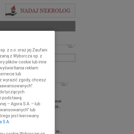
 nekrologów i wspomnień
. z o.o. oraz jej Zaufani
zwisko lub numer ogłoszenia:
ązaną z Wyborcza sp. z
ry plików cookie lub inne
wyświetlania reklam
+ szukanie zaawansowane
ernecie lub
sz wyrazić zgody, chcesz
KROLOGI
 Zaawansowanych”.
sz Kotłowski
05.08.2026
Poznań
 dotyczących
omnym żalem i bólem w sercu...
li podstawą
tyna Kowandy
wiek: 93
03.08.2026
Poznań
nej – Agora S.A. – lub
bokim żalem zawiadamiamy, że w dniu 28...
aawansowanych” lub
yna Janowicz
24.07.2026
Poznań
rego jest kierowany.
jest Pasterzem moim, niczego mi nie...
a S.A.
iew Zygmunt
15.07.2026
Poznań
u 9 lipca 2026 roku, zmarł w wieku 87 lat...
ypu cookie Wyborczej sp.