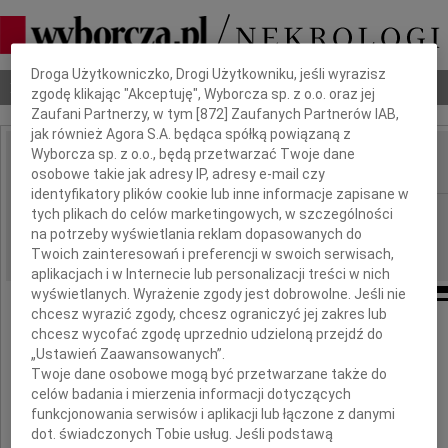
Dbamy o Twoją prywatność
Droga Użytkowniczko, Drogi Użytkowniku, jeśli wyrazisz
Nekrologi
Odeszli
Poradnik pogrzebowy
zgodę klikając "Akceptuję", Wyborcza sp. z o.o. oraz jej
Zaufani Partnerzy, w tym [
872
] Zaufanych Partnerów IAB,
jak również Agora S.A. będąca spółką powiązaną z
Wyborcza sp. z o.o., będą przetwarzać Twoje dane
osobowe takie jak adresy IP, adresy e-mail czy
IMIĘ I NAZWISKO:
identyfikatory plików cookie lub inne informacje zapisane w
Kielce
tych plikach do celów marketingowych, w szczególności
REGION:
na potrzeby wyświetlania reklam dopasowanych do
11.09.2020
DATA EMISJI:
Twoich zainteresowań i preferencji w swoich serwisach,
aplikacjach i w Internecie lub personalizacji treści w nich
wyświetlanych. Wyrażenie zgody jest dobrowolne. Jeśli nie
chcesz wyrazić zgody, chcesz ograniczyć jej zakres lub
chcesz wycofać zgodę uprzednio udzieloną przejdź do
Marioli Koneckiej
„Ustawień Zaawansowanych”.
Twoje dane osobowe mogą być przetwarzane także do
celów badania i mierzenia informacji dotyczących
najszczersze kondolencje z powodu śmierci
funkcjonowania serwisów i aplikacji lub łączone z danymi
dot. świadczonych Tobie usług. Jeśli podstawą